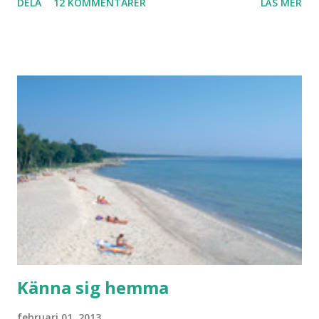
DELA
12 KOMMENTARER
LÄS MER
sköna. Stilrena. Snygga. Jag har sorterat ut klänningar som
inte passar. Byxor. Blusar. Osv osv. Lite försöker jag sälja.
Balklänningar. Skorna ovan. Något ni behöver? Vad jag ska
ha i min garderob istället? Jo jag ska till Barcelona nästa
vecka. Så jag tänker. Att det nog löser sig. Några tips på
Barcelona? Restauranger. Shoppingställen. Most-do:s.
Rester med några tjejkompisar. Ska bli underbart. Men det
behöver jag nog inte säga.
Känna sig hemma
februari 01, 2013