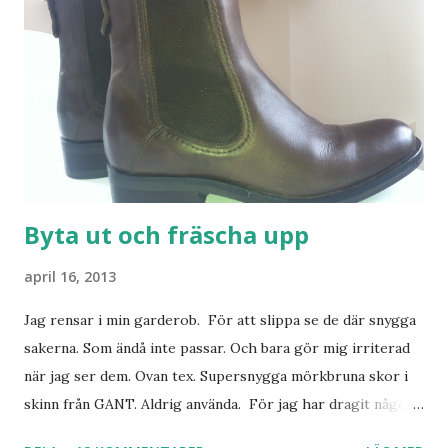
Byta ut och fräscha upp
april 16, 2013
Jag rensar i min garderob. För att slippa se de där snygga
sakerna. Som ändå inte passar. Och bara gör mig irriterad
när jag ser dem. Ovan tex. Supersnygga mörkbruna skor i
skinn från GANT. Aldrig använda. För jag har dragit någon
led i foten som gör att jag inte kan ha dem. Trots de var så