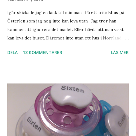
Igår skickade jag en länk till min man. På ett fritidshus på
Österlen som jag nog inte kan leva utan. Jag tror han
kommer att ignorera det mailet. Eller hävda att man visst
kan leva det huset. Däremot inte utan ett hus i Norrland.
Som vi tydligen bara måste ha. Trots att det knappt
DELA
13 KOMMENTARER
LÄS MER
används. Min man samlar på hus. Bara inte såna hus som
jag vill ha. Men tänk, långa sandstränder, underbar småstad
och människor med ljuvlig dialekt. Tror jag skulle känna
mig hemma. Och drömma, det bör man göra! bilderna är
lånade från www.ystad.se