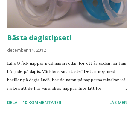
Bästa dagistipset!
december 14, 2012
Lilla O fick nappar med namn redan för ett år sedan när han
började på dagis. Världens smartaste!! Det är nog med
baciller på dagis ändå, har de namn på napparna minskar iaf
risken att de har varandras nappar. Inte lätt för
pedagogerna att hålla koll på vilken napp som är vems
DELA
10 KOMMENTARER
LÄS MER
annars. Nu ska ju inte Lilla S börja dagis riktigt än, men det
kändes lika bra att använda napp med namn nu med.
Beställde ett gäng från sundanappar.se som hade snabb
leverans! (jag har ju en tendens att beställa saker typ dagen