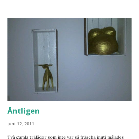
Äntligen
juni 12, 2011
Två gamla trälådor som inte var så fräscha inuti målades