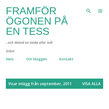
Fortsätt till huvudinnehåll
FRAMFÖR
ÖGONEN PÅ
EN TESS
..och ibland en tanke eller två!
Sidor
Hem
Om bloggen
Kontakt
I
Visar inlägg från september, 2011
VISA ALLA
n
l
ä
g
g