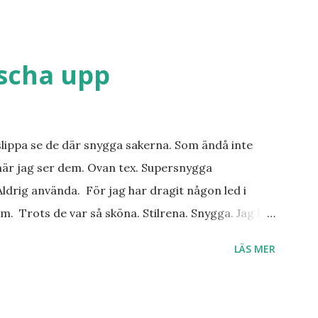
äscha upp
slippa se de där snygga sakerna. Som ändå inte
när jag ser dem. Ovan tex. Supersnygga
ldrig använda. För jag har dragit någon led i
m. Trots de var så sköna. Stilrena. Snygga. Jag har
r. Byxor. Blusar. Osv osv. Lite försöker jag sälja.
LÄS MER
 behöver? Vad jag ska ha i min garderob istället?
. Så jag tänker. Att det nog löser sig. Några tips på
ställen. Most-do:s. Rester med några