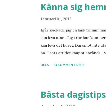
tjejkompisar. Ska bli underbart. Me
Känna sig he
februari 01, 2013
Igår skickade jag en länk till min m
kan leva utan. Jag tror han kommer 
kan leva det huset. Däremot inte uta
ha. Trots att det knappt används. 
vill ha. Men tänk, långa sandstränd
DELA
13 KOMMENTARER
dialekt. Tror jag skulle känna mig
lånade från www.ystad.se
Bästa dagistips