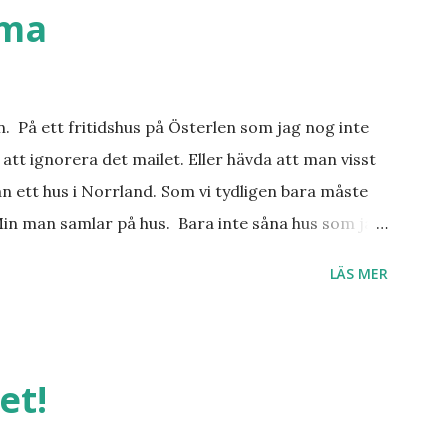
n det behöver jag nog inte säga.
mma
an. På ett fritidshus på Österlen som jag nog inte
att ignorera det mailet. Eller hävda att man visst
n ett hus i Norrland. Som vi tydligen bara måste
Min man samlar på hus. Bara inte såna hus som jag
er, underbar småstad och människor med ljuvlig
LÄS MER
 hemma. Och drömma, det bör man göra! bilderna är
et!