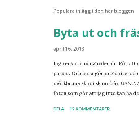
Populära inlägg i den här bloggen
Byta ut och fr
april 16, 2013
Jag rensar i min garderob. För att 
passar. Och bara gör mig irriterad 
mörkbruna skor i skinn från GANT. A
foten som gör att jag inte kan ha de
sorterat ut klänningar som inte passa
DELA
12 KOMMENTARER
Balklänningar. Skorna ovan. Något ni
Jo jag ska till Barcelona nästa vecka
Barcelona? Restauranger. Shopping