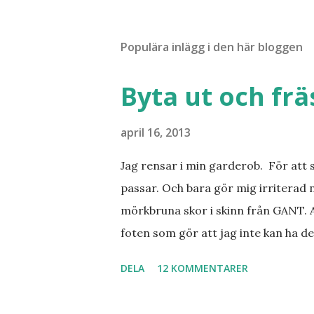
Populära inlägg i den här bloggen
Byta ut och fr
april 16, 2013
Jag rensar i min garderob. För att 
passar. Och bara gör mig irriterad 
mörkbruna skor i skinn från GANT. A
foten som gör att jag inte kan ha de
sorterat ut klänningar som inte passa
DELA
12 KOMMENTARER
Balklänningar. Skorna ovan. Något ni
Jo jag ska till Barcelona nästa vecka