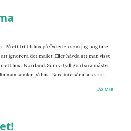
ställen. Most-do:s. Rester med några
n det behöver jag nog inte säga.
mma
an. På ett fritidshus på Österlen som jag nog inte
att ignorera det mailet. Eller hävda att man visst
n ett hus i Norrland. Som vi tydligen bara måste
Min man samlar på hus. Bara inte såna hus som jag
er, underbar småstad och människor med ljuvlig
LÄS MER
 hemma. Och drömma, det bör man göra! bilderna är
et!