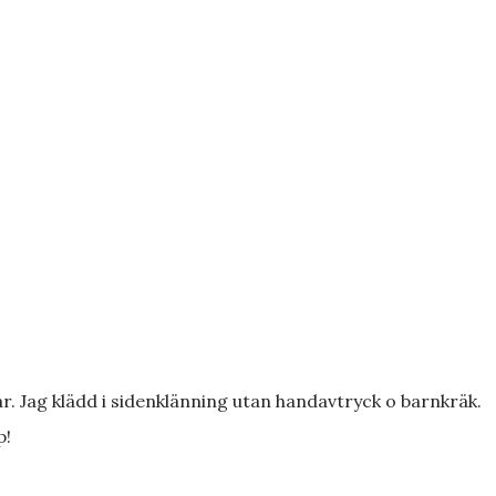
. Jag klädd i sidenklänning utan handavtryck o barnkräk.
p!