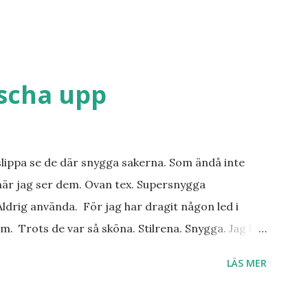
äscha upp
slippa se de där snygga sakerna. Som ändå inte
när jag ser dem. Ovan tex. Supersnygga
ldrig använda. För jag har dragit någon led i
m. Trots de var så sköna. Stilrena. Snygga. Jag har
r. Byxor. Blusar. Osv osv. Lite försöker jag sälja.
LÄS MER
 behöver? Vad jag ska ha i min garderob istället?
. Så jag tänker. Att det nog löser sig. Några tips på