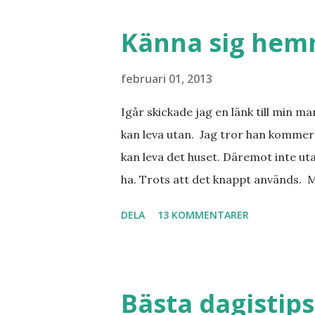
Barcelona? Restauranger. Shopping
tjejkompisar. Ska bli underbart. Me
Känna sig he
februari 01, 2013
Igår skickade jag en länk till min m
kan leva utan. Jag tror han kommer 
kan leva det huset. Däremot inte uta
ha. Trots att det knappt används. 
vill ha. Men tänk, långa sandstränd
DELA
13 KOMMENTARER
dialekt. Tror jag skulle känna mig
lånade från www.ystad.se
Bästa dagistips