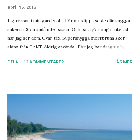
april 16, 2013
Jag rensar i min garderob. För att slippa se de där snygga
sakerna. Som ändå inte passar. Och bara gör mig irriterad
när jag ser dem. Ovan tex. Supersnygga mörkbruna skor i
skinn från GANT. Aldrig använda. För jag har dragit någon
led i foten som gör att jag inte kan ha dem. Trots de var så
DELA
12 KOMMENTARER
LÄS MER
sköna. Stilrena. Snygga. Jag har sorterat ut klänningar som
inte passar. Byxor. Blusar. Osv osv. Lite försöker jag sälja.
Balklänningar. Skorna ovan. Något ni behöver? Vad jag ska
ha i min garderob istället? Jo jag ska till Barcelona nästa
vecka. Så jag tänker. Att det nog löser sig. Några tips på
Barcelona? Restauranger. Shoppingställen. Most-do:s.
Rester med några tjejkompisar. Ska bli underbart. Men det
behöver jag nog inte säga.