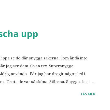
äscha upp
slippa se de där snygga sakerna. Som ändå inte
när jag ser dem. Ovan tex. Supersnygga
ldrig använda. För jag har dragit någon led i
m. Trots de var så sköna. Stilrena. Snygga. Jag har
r. Byxor. Blusar. Osv osv. Lite försöker jag sälja.
LÄS MER
 behöver? Vad jag ska ha i min garderob istället?
. Så jag tänker. Att det nog löser sig. Några tips på