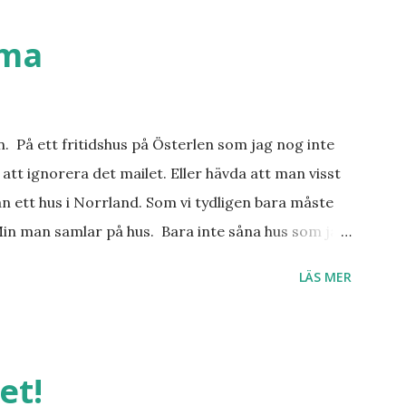
ställen. Most-do:s. Rester med några
n det behöver jag nog inte säga.
mma
an. På ett fritidshus på Österlen som jag nog inte
att ignorera det mailet. Eller hävda att man visst
n ett hus i Norrland. Som vi tydligen bara måste
Min man samlar på hus. Bara inte såna hus som jag
er, underbar småstad och människor med ljuvlig
LÄS MER
 hemma. Och drömma, det bör man göra! bilderna är
et!