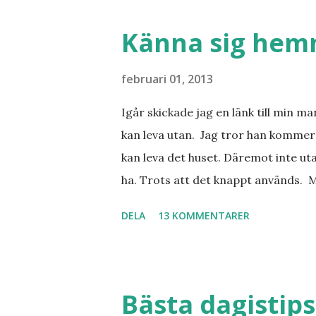
Barcelona? Restauranger. Shopping
tjejkompisar. Ska bli underbart. Me
Känna sig he
februari 01, 2013
Igår skickade jag en länk till min m
kan leva utan. Jag tror han kommer 
kan leva det huset. Däremot inte uta
ha. Trots att det knappt används. 
vill ha. Men tänk, långa sandstränd
DELA
13 KOMMENTARER
dialekt. Tror jag skulle känna mig
lånade från www.ystad.se
Bästa dagistips