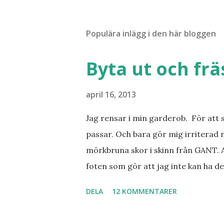
Populära inlägg i den här bloggen
Byta ut och fr
april 16, 2013
Jag rensar i min garderob. För att 
passar. Och bara gör mig irriterad 
mörkbruna skor i skinn från GANT. A
foten som gör att jag inte kan ha de
sorterat ut klänningar som inte passa
DELA
12 KOMMENTARER
Balklänningar. Skorna ovan. Något ni
Jo jag ska till Barcelona nästa vecka