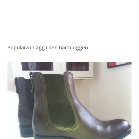
m
m
e
n
t
a
r
Populära inlägg i den här bloggen