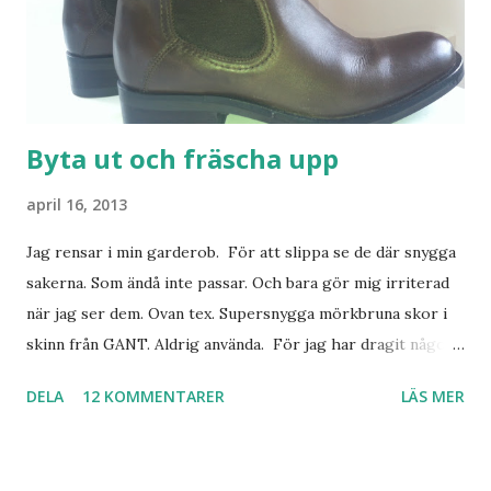
Byta ut och fräscha upp
april 16, 2013
Jag rensar i min garderob. För att slippa se de där snygga
sakerna. Som ändå inte passar. Och bara gör mig irriterad
när jag ser dem. Ovan tex. Supersnygga mörkbruna skor i
skinn från GANT. Aldrig använda. För jag har dragit någon
led i foten som gör att jag inte kan ha dem. Trots de var så
DELA
12 KOMMENTARER
LÄS MER
sköna. Stilrena. Snygga. Jag har sorterat ut klänningar som
inte passar. Byxor. Blusar. Osv osv. Lite försöker jag sälja.
Balklänningar. Skorna ovan. Något ni behöver? Vad jag ska