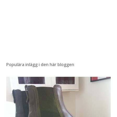
e
n
k
o
m
m
e
n
t
a
r
Populära inlägg i den här bloggen