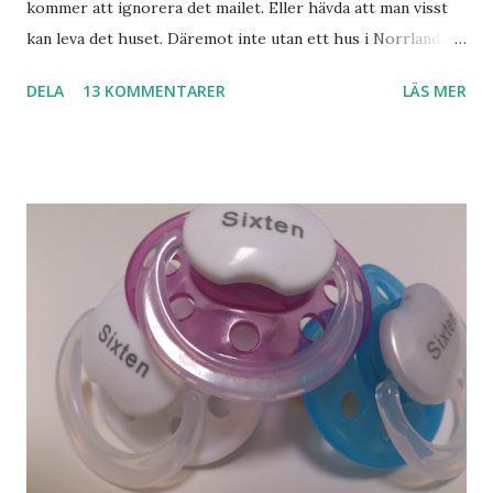
kommer att ignorera det mailet. Eller hävda att man visst
kan leva det huset. Däremot inte utan ett hus i Norrland.
Som vi tydligen bara måste ha. Trots att det knappt
DELA
13 KOMMENTARER
LÄS MER
används. Min man samlar på hus. Bara inte såna hus som
jag vill ha. Men tänk, långa sandstränder, underbar småstad
och människor med ljuvlig dialekt. Tror jag skulle känna
mig hemma. Och drömma, det bör man göra! bilderna är
lånade från www.ystad.se