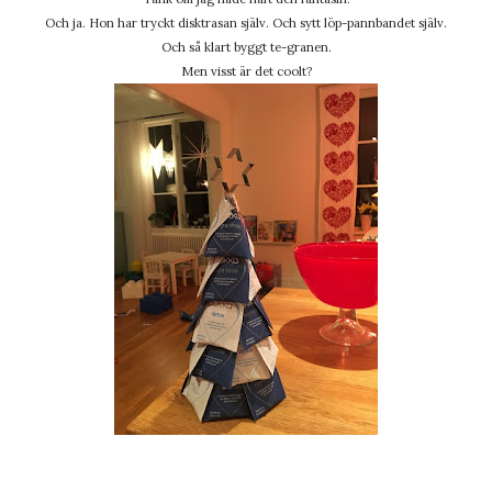
Och ja. Hon har tryckt disktrasan själv. Och sytt löp-pannbandet själv.
Och så klart byggt te-granen.
Men visst är det coolt?