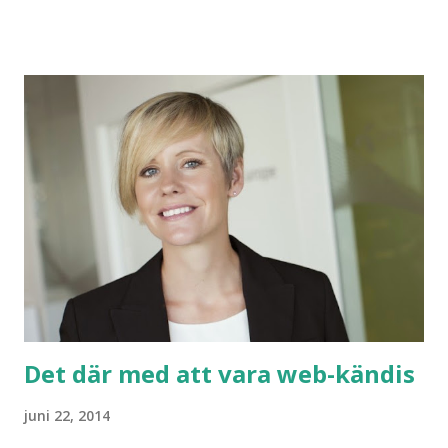
karuseller. Och stora farliga kanor på Lalandia. Han åkte
därför allt. Som han fick. Och kanske någon kana där hans
mamma sa att han fick men inte riktigt reglerna. Till
mammans stora förtjusning! Äntligen! Vad vi ska åka! Det
fanns mängder med bra karuseller för små barn och för
hela familjer på legoland. Så alla fick sin beskärda del. Det
spelades också teater på området. Lilla O såg den. Tre
gånger. "mamma. Jag älskar teater" Sedär. Så bra. Lillskiten
bara kammar hem pluspoäng efter pluspoäng hos sin
mamma. Tänk vad kul! Pappan i familjen var tacksam...
Det där med att vara web-kändis
juni 22, 2014