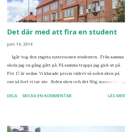
Det där med att fira en student
juni 14, 2014
Igår tog den yngsta systersonen studenten. Från samma
skola jag en gång gått på. På samma trappa jag gick ut på.
För 17 år sedan. Vi klarade precis vädret så solen sken på
oss så fort vi var ute. Solen sken och det flög massor med
guldglitter i luften. Det tutades, dracks skumpa och åktes
DELA
SKICKA EN KOMMENTAR
LÄS MER
traktorvagn. Precis som det ska vara. Filip var så klart den
snyggaste studenten! Han lämnade skolan med toppbetyg
och stipendium. HejaHeja! Det serverades fantastisk mat.
Det var riktigt bra underhållning av Filips vänner. Det
inkasserade massor av kramar från samtliga syskonbarn. En