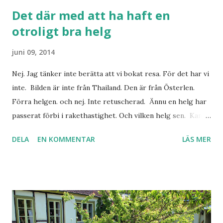
Det där med att ha haft en
otroligt bra helg
juni 09, 2014
Nej. Jag tänker inte berätta att vi bokat resa. För det har vi
inte. Bilden är inte från Thailand. Den är från Österlen.
Förra helgen. och nej. Inte retuscherad. Ännu en helg har
passerat förbi i rakethastighet. Och vilken helg sen. Kan
man bestämma att alla helger kan vara så bra? Hela
DELA
EN KOMMENTAR
LÄS MER
fredagen togs upp av vernissage och att ha butiken öppen.
Det kom mycket folk. Väldigt mycket folk tom. Otroligt
roligt att det blev så populärt! Det kom inte så många som
jag kände. Men några av mina vänner fanns på plats. Som
alltid. En riktigt härlig heldag! Lilla O gjorde sitt första
lopp i lördags. 400 meter sprangs. Snabbt. Tillsammans