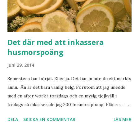
Det där med att inkassera
husmorspoäng
juni 29, 2014
Semestern har börjat. Eller ja. Det har ju inte direkt märkts
ännu. Än är det bara vanlig helg. Förutom att jag inledde
med en after work i torsdags och en mysig tjejkväll i
fredags så inkasserade jag 200 husmorspoäng. Flädersaft
och jordgubbssylt. Men jag menar väl det. 15 lådor
DELA
SKICKA EN KOMMENTAR
LÄS MER
jordgubbar plockade jag. Från hyllan utanför Maxi. Men det
borde väl räknas som självplock?