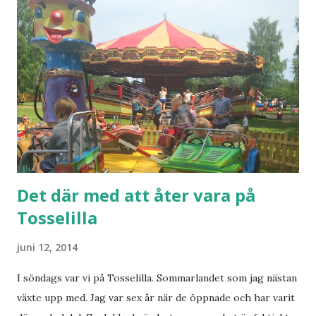
väldigt bra dag. Och jag tror att studenten själv var väldigt
nöjd. Kanske inte lika glad idag men det går nog över.
Det där med att åter vara på
Tosselilla
juni 12, 2014
I söndags var vi på Tosselilla. Sommarlandet som jag nästan
växte upp med. Jag var sex år när de öppnade och har varit