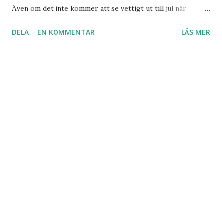
Även om det inte kommer att se vettigt ut till jul när
granen står i närheten. Herregud! Det skär sig ju till
DELA
EN KOMMENTAR
LÄS MER
julgranen! Får måla om det då...