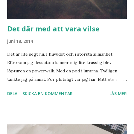
Det där med att vara vilse
juni 18, 2014
Det är lite segt nu. I huvudet och i största allmänhet.
Eftersom jag dessutom känner mig lite krasslig blev
löpturen en powerwalk. Med en pod i lurarna. Tydligen
tänkte jag på annat. För plötsligt var jag här. Mitt ute i
ingenstans. Med ett rådjur skuttande framför mig. Med
DELA
SKICKA EN KOMMENTAR
LÄS MER
grenar och ris upp till knäna. Och inte en blekaste om vart
jag var. Smart. Vad jag gjorde? Tog en bild och
instagramade. Sen tog batteriet slut. Bra prioriterat.
Eftersom jag är betongmänniska och inte kan ett skit om
gröna saker som växer vilt kunde jag inte på något smart