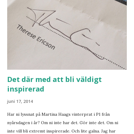
sätt räkna ut var jag var heller. Så jag fortsatte att klättra
och gå över stock och sten. Hyggligt rakt fram. Till slut.
Till slut kände jag igen mig. Och rundan blev tydligen
dubbelt så lång. Lätt hänt. Tydligen.
Det där med att bli väldigt
inspirerad
juni 17, 2014
Har ni lyssnat på Martina Haags vinterprat i P1 från
nyårsdagen i år? Om ni inte har det. Gör inte det. Om ni
inte vill bli extremt inspirerade. Och lite galna. Jag har