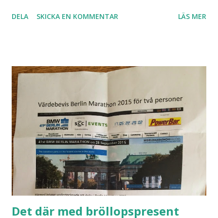
Ekologiskt. Som det ska vara. Jag gillar inte pizza direkt.
DELA
SKICKA EN KOMMENTAR
LÄS MER
Om man bortser från Fridens pizzor. Halvportionerna
gillade rutschkanan. Stockarna man klättrade på. Lianen
man svängde i. Hönsen som gick fria. Den stora trädgården
med alla träden Ja trädgården. Den är. Den är fantastisk.
jag vill ta med hela hem. Stoppa ner den i fickan och veckla
ut den hemma på tomten. Menyn är i enkelt format. Men
det finns massor att välja på. Massor av pizzor. Den ena
godare än den andra. Och det finns närproducerad
äppelmust så klart. Och massor av öl. N skickade in mig att
beställa en öl. Det fanns typ femtio sorters öl. Och jag
gillar inte öl. Omöjligt att bestämma. Halvportionerna har
...
Det där med bröllopspresent