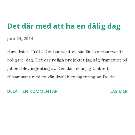
Det där med att ha en dålig dag
juni 24, 2014
Huvudvärk. Trött. Det har varit en såndär livet-har-varit-
roligare-dag. Det där roliga projektet jag såg framemot på
jobbet blev ingenting av. Den där fikan jag tänkte ta
tillsammans med en vän ikväll blev ingenting av. De där
affärerna jag tänkte strosa i blev det ingenting av. Det som
DELA
EN KOMMENTAR
LÄS MER
blev något av idag var lunchlöpningen och nästa projekt i
måla-om-allt-du-äger-projektet. Tror jag bara går och
lägger mig. Imorgon är det nog en bättre dag minsann