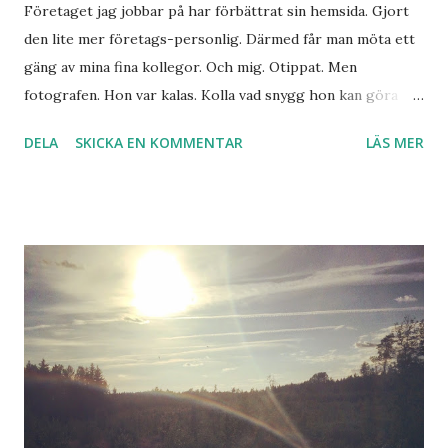
Företaget jag jobbar på har förbättrat sin hemsida. Gjort
den lite mer företags-personlig. Därmed får man möta ett
gäng av mina fina kollegor. Och mig. Otippat. Men
fotografen. Hon var kalas. Kolla vad snygg hon kan göra
precis vem som helst! Och vill du veta vad jag gör. I
DELA
SKICKA EN KOMMENTAR
LÄS MER
verkligheten. Så klickar du här.