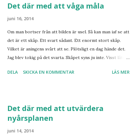
Det där med att våga måla
juni 16, 2014
Om man bortser från att bilden är usel. Så kan man iaf se att
det är ett skåp. Ett svart sådant. Ett enormt stort skåp.
Vilket är aningens svårt att se. Plötsligt en dag hände det.
Jag blev tokig på det svarta. Skåpet syns ju inte. Visst låter
det galet. Men det syns inte för det är svart. Det står i en
DELA
SKICKA EN KOMMENTAR
LÄS MER
mörk del av rummet. alternativet hade så klart varit fler
lampor. Vilket kändes som ett halvdåligt alternativ. Så jag
målade det. Turkost. Till min mans stora förskräckelse. Det
blev så fint att jag nästan dör. Så fint att jag målade ett
Det där med att utvärdera
skåp till. Tanken var och kanske är. Att rugga upp dem lite
nyårsplanen
så de ser slitna ut. Men jag har inte bestämt mig. De kanske
är bäst såhär? Vad jag målat med? Fantastisk kalkfärg. Som
juni 14, 2014
inte behöver något grundarbete. Som har en otrolig