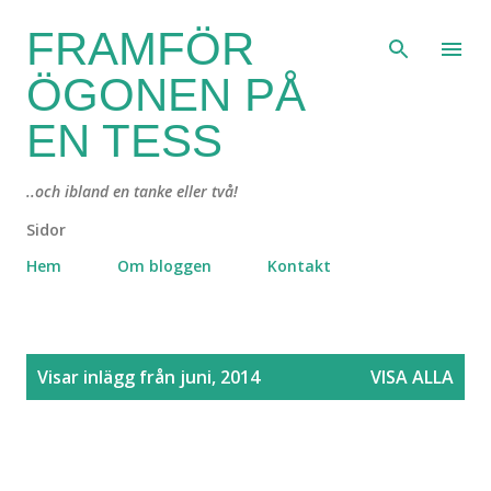
Fortsätt till huvudinnehåll
FRAMFÖR
ÖGONEN PÅ
EN TESS
..och ibland en tanke eller två!
Sidor
Hem
Om bloggen
Kontakt
I
Visar inlägg från juni, 2014
VISA ALLA
n
l
ä
g
g