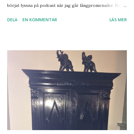
börjat lyssna på podcast när jag går långpromenader. Nu
hade jag inte laddat ner någon och tog därför en från
DELA
EN KOMMENTAR
LÄS MER
topplistan. Martina Haag. Om löpning. För det första är den
rolig så att du kommer att skratta högt. För det andra är
den inspirerande. För den tredje får den dig att tänka; HA
det där kan jag med. Kan hon. Kan jag. Och då blir det såhär
tokigt. Hur sjutton ska detta nu gå då?