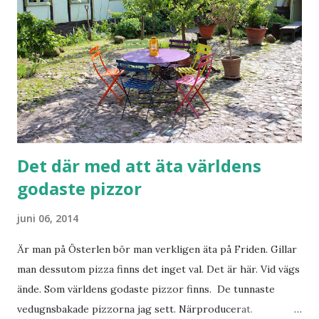
med mamman. Stolt som en tupp togs medaljen emot. Kan
vara så att mamman var aningens stoltare. Så stolt att hon
totalt missade var starten för vuxenloppet var. Det blev till
att springa hemma i skogen istället. Sen kunde vi med gott
samvete äta en kalasmiddag hos goda vänner. ...
Det där med att äta världens
godaste pizzor
juni 06, 2014
Är man på Österlen bör man verkligen äta på Friden. Gillar
man dessutom pizza finns det inget val. Det är här. Vid vägs
ände. Som världens godaste pizzor finns. De tunnaste
vedugnsbakade pizzorna jag sett. Närproducerat.