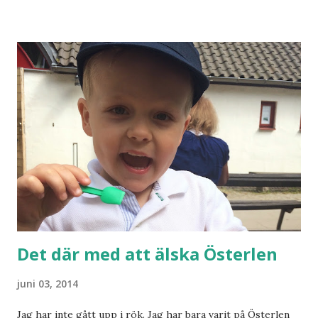
vegetarisk lunch. Och fika. Så klart. Det kommer att bli
läskigt och jag är redan skeptisk. Men jag lovar. Jag ska gå
dit med så öppet sinne som möjligt. Lite annorlunda twist i
livet.
Det där med att älska Österlen
juni 03, 2014
Jag har inte gått upp i rök. Jag har bara varit på Österlen