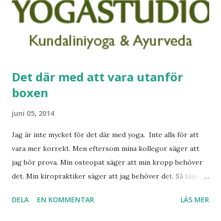
Det där med att vara utanför
boxen
juni 05, 2014
Jag är inte mycket för det där med yoga. Inte alls för att
vara mer korrekt. Men eftersom mina kollegor säger att
jag bör prova. Min osteopat säger att min kropp behöver
det. Min kiropraktiker säger att jag behöver det. Så tänkte
jag fine. Jag gör väl det då. Så den 29 juni ska jag på en
DELA
EN KOMMENTAR
LÄS MER
heldags workshop! "Skapa balans inom dig med hjälp av
yoga, meditationer, stillhet, avslappning." Dessutom får man