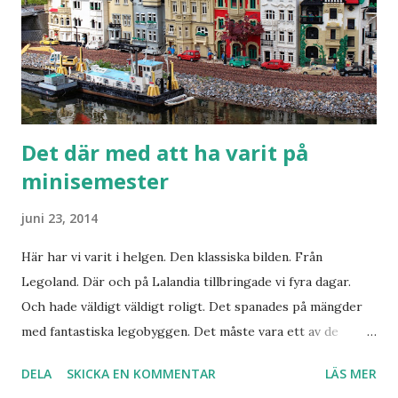
Det där med att ha varit på
minisemester
juni 23, 2014
Här har vi varit i helgen. Den klassiska bilden. Från
Legoland. Där och på Lalandia tillbringade vi fyra dagar.
Och hade väldigt väldigt roligt. Det spanades på mängder
med fantastiska legobyggen. Det måste vara ett av de
coolaste jobben. Att få bygga ihop allt på legoland. Ja tack.
DELA
SKICKA EN KOMMENTAR
LÄS MER
Jag tar jobbet. Lilla O insåg plötsligt tjusningen med