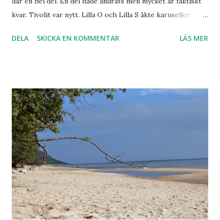
där en hel del. En del hade ändrats men mycket är faktiskt
kvar. Tivolit var nytt. Lilla O och Lilla S åkte karuseller
tillsammans(!) Flera stycken tom. Utan att slåss. Räddningen
DELA
SKICKA EN KOMMENTAR
LÄS MER
är förstås två rattar i varje bil. Där det förutom i stort sett
bara var en tarzan-stig med lianer tidigare fanns det
numera djur, indianby, dinosar och flera tarzanstigar. Lilla
O gillade allt. Morfaren ser ut att gilla indianernas hästar.
De var i trä. Så ingen levande häst kom till skada när vi tog
bilden... Lilla O förklarade glatt för Stina allt han visste om
dinosar. Vilket är en del. Och ungefär hälften av det är
dessutom sant. Inte illa. Lilla O hade samma sommarlands-
favorit som jag hade när jag var liten. Vilda forsen. När jag
var liten åkte jag den till baddräkten slets ut. Denna
gången åkte vi den...