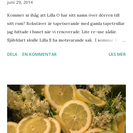
juni 29, 2014
Kommer ni ihåg att Lilla O har sitt namn över dörren till
sitt rum? Bokstäver är tapetserande med gamla tapetrullar
jag hittade i huset när vi renoverade. Lite re-use sådär.
Självklart skulle Lilla S ha motsvarande sak. I sommar fyller
han två år. Eventuellt har mamman varit lite seg med att
DELA
EN KOMMENTAR
LÄS MER
producera fram dem. Men nu är de uppe! Och det blev ju
riktigt bra minsann.