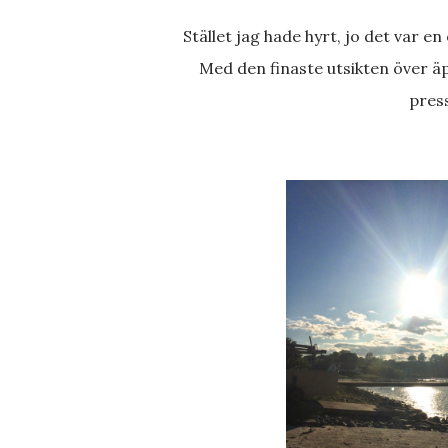
Stället jag hade hyrt, jo det var e
Med den finaste utsikten över äppelodlingar, stenshuvud och havet drack vi gårdens egen
pres