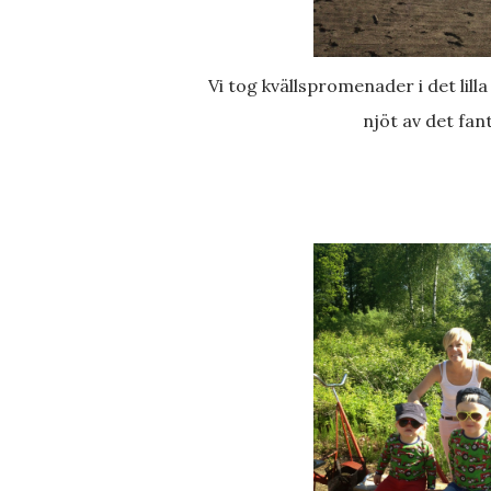
Vi tog kvällspromenader i det lilla fiskelägret och plumsade stenar, hade springtävlingar och
njöt av det fan