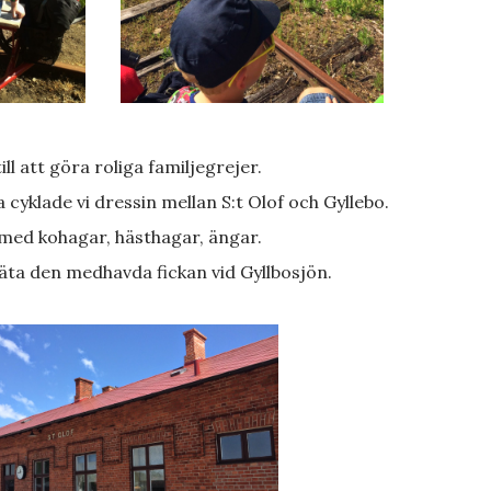
 till att göra roliga familjegrejer.
cka cyklade vi dressin mellan S:t Olof och Gyllebo.
 med kohagar, hästhagar, ängar.
 äta den medhavda fickan vid Gyllbosjön.