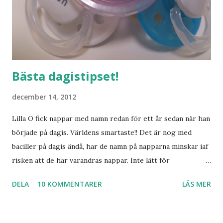
Bästa dagistipset!
december 14, 2012
Lilla O fick nappar med namn redan för ett år sedan när han
började på dagis. Världens smartaste!! Det är nog med
baciller på dagis ändå, har de namn på napparna minskar iaf
risken att de har varandras nappar. Inte lätt för
pedagogerna att hålla koll på vilken napp som är vems
DELA
10 KOMMENTARER
LÄS MER
annars. Nu ska ju inte Lilla S börja dagis riktigt än, men det
kändes lika bra att använda napp med namn nu med.
Beställde ett gäng från sundanappar.se som hade snabb