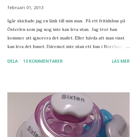
februari 01, 2013
Igår skickade jag en länk till min man. På ett fritidshus på
Österlen som jag nog inte kan leva utan. Jag tror han
kommer att ignorera det mailet. Eller hävda att man visst
kan leva det huset. Däremot inte utan ett hus i Norrland.
Som vi tydligen bara måste ha. Trots att det knappt
DELA
13 KOMMENTARER
LÄS MER
används. Min man samlar på hus. Bara inte såna hus som
jag vill ha. Men tänk, långa sandstränder, underbar småstad
och människor med ljuvlig dialekt. Tror jag skulle känna
mig hemma. Och drömma, det bör man göra! bilderna är
lånade från www.ystad.se