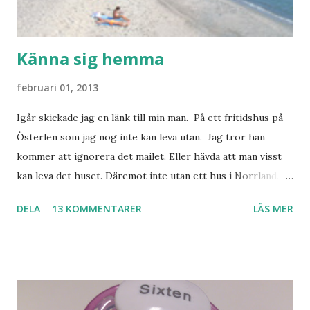
Känna sig hemma
februari 01, 2013
Igår skickade jag en länk till min man. På ett fritidshus på
Österlen som jag nog inte kan leva utan. Jag tror han
kommer att ignorera det mailet. Eller hävda att man visst
kan leva det huset. Däremot inte utan ett hus i Norrland.
Som vi tydligen bara måste ha. Trots att det knappt
DELA
13 KOMMENTARER
LÄS MER
används. Min man samlar på hus. Bara inte såna hus som
jag vill ha. Men tänk, långa sandstränder, underbar småstad
och människor med ljuvlig dialekt. Tror jag skulle känna
mig hemma. Och drömma, det bör man göra! bilderna är
lånade från www.ystad.se