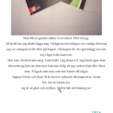
Man blir ju ganska sällan överraskad. Eller iaf jag.
Så ikväll när jag skulle lägga mig. Väldigt mycket tidigare än vanligt eftersom
jag var aningens trött efter gårdagen. Gårdagen får ett eget inlägg sen när.
Jag vågat kolla kameran.
Hur som. Bredvid min säng. I min hylla. Låg dessa två. Jag kände igen dem
eftersom jag läst om dem men kom inte ihåg att jag varken köpt eller lånat
dem. Frågade min man som inte kände till något.
Öppnar första och läser "från broren syftande till inspiration. Kram"
Det. Det är kärlek det.
Jag är så glad och nyfiken. Därför blir det läsning nu!
DELA