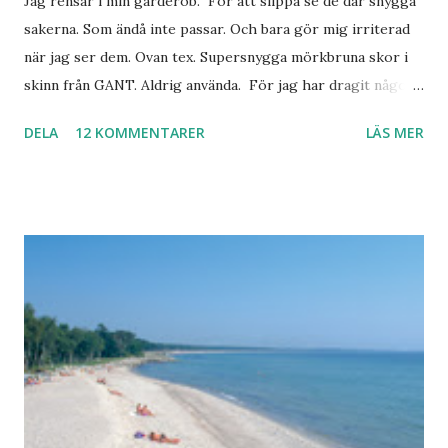
Jag rensar i min garderob. För att slippa se de där snygga
sakerna. Som ändå inte passar. Och bara gör mig irriterad
när jag ser dem. Ovan tex. Supersnygga mörkbruna skor i
skinn från GANT. Aldrig använda. För jag har dragit någon
led i foten som gör att jag inte kan ha dem. Trots de var så
DELA
12 KOMMENTARER
LÄS MER
sköna. Stilrena. Snygga. Jag har sorterat ut klänningar som
inte passar. Byxor. Blusar. Osv osv. Lite försöker jag sälja.
Balklänningar. Skorna ovan. Något ni behöver? Vad jag ska
ha i min garderob istället? Jo jag ska till Barcelona nästa
vecka. Så jag tänker. Att det nog löser sig. Några tips på
Barcelona? Restauranger. Shoppingställen. Most-do:s.
Rester med några tjejkompisar. Ska bli underbart. Men det
behöver jag nog inte säga.