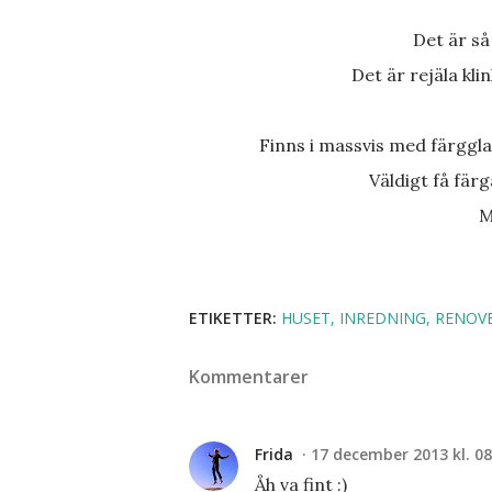
Det är s
Det är rejäla kl
Finns i massvis med färgg
Väldigt få fä
ETIKETTER:
HUSET
INREDNING
RENOV
Kommentarer
Frida
17 december 2013 kl. 08
Åh va fint :)