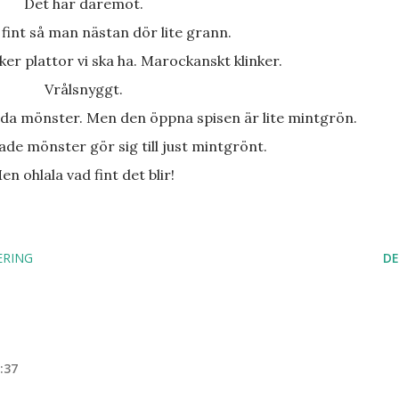
Det här däremot.
å fint så man nästan dör lite grann.
inker plattor vi ska ha. Marockanskt klinker.
Vrålsnyggt.
lada mönster. Men den öppna spisen är lite mintgrön.
rgade mönster gör sig till just mintgrönt.
Men ohlala vad fint det blir!
ERING
DE
:37