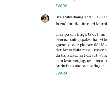
SVARA
Life´s Silverlining and I
19 dec
Ja vad fint det är med Maro
Svar på din fråga:Ja det fin
övernattningspaket har vi bo
garanterade platser där län
det får vi kolla med Kruse
du bara så snart du vet. Vi h
rum kvar vet jag, sen beror
Är du intresserad av dag ell
SVARA