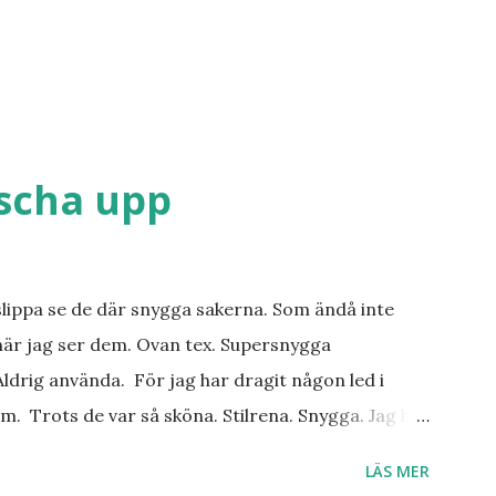
äscha upp
slippa se de där snygga sakerna. Som ändå inte
när jag ser dem. Ovan tex. Supersnygga
ldrig använda. För jag har dragit någon led i
m. Trots de var så sköna. Stilrena. Snygga. Jag har
r. Byxor. Blusar. Osv osv. Lite försöker jag sälja.
LÄS MER
 behöver? Vad jag ska ha i min garderob istället?