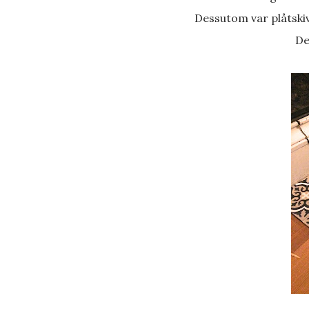
Dessutom var plåtski
D