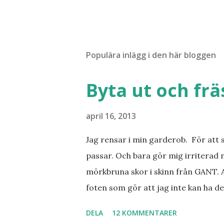
t
a
r
Populära inlägg i den här bloggen
Byta ut och fr
april 16, 2013
Jag rensar i min garderob. För att 
passar. Och bara gör mig irriterad 
mörkbruna skor i skinn från GANT. A
foten som gör att jag inte kan ha de
sorterat ut klänningar som inte passa
DELA
12 KOMMENTARER
Balklänningar. Skorna ovan. Något ni