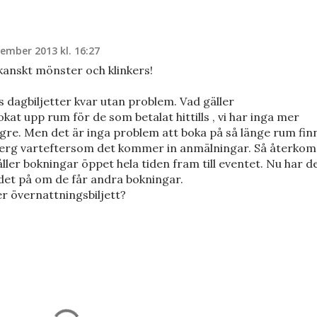
ember 2013 kl. 16:27
kanskt mönster och klinkers!
ns dagbiljetter kvar utan problem. Vad gäller
kat upp rum för de som betalat hittills , vi har inga mer
gre. Men det är inga problem att boka på så länge rum fin
nberg varteftersom det kommer in anmälningar. Så återkom
åller bokningar öppet hela tiden fram till eventet. Nu har d
 det på om de får andra bokningar.
er övernattningsbiljett?