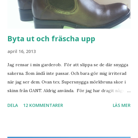
Byta ut och fräscha upp
april 16, 2013
Jag rensar i min garderob. För att slippa se de där snygga
sakerna. Som ändå inte passar. Och bara gör mig irriterad
när jag ser dem. Ovan tex. Supersnygga mörkbruna skor i
skinn från GANT. Aldrig använda. För jag har dragit någon
led i foten som gör att jag inte kan ha dem. Trots de var så
DELA
12 KOMMENTARER
LÄS MER
sköna. Stilrena. Snygga. Jag har sorterat ut klänningar som
inte passar. Byxor. Blusar. Osv osv. Lite försöker jag sälja.
Balklänningar. Skorna ovan. Något ni behöver? Vad jag ska
ha i min garderob istället? Jo jag ska till Barcelona nästa