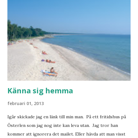
vecka. Så jag tänker. Att det nog löser sig. Några tips på
Barcelona? Restauranger. Shoppingställen. Most-do:s.
Rester med några tjejkompisar. Ska bli underbart. Men det
behöver jag nog inte säga.
Känna sig hemma
februari 01, 2013
Igår skickade jag en länk till min man. På ett fritidshus på
Österlen som jag nog inte kan leva utan. Jag tror han
kommer att ignorera det mailet. Eller hävda att man visst