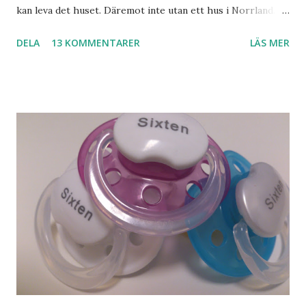
kan leva det huset. Däremot inte utan ett hus i Norrland.
Som vi tydligen bara måste ha. Trots att det knappt
DELA
13 KOMMENTARER
LÄS MER
används. Min man samlar på hus. Bara inte såna hus som
jag vill ha. Men tänk, långa sandstränder, underbar småstad
och människor med ljuvlig dialekt. Tror jag skulle känna
mig hemma. Och drömma, det bör man göra! bilderna är
lånade från www.ystad.se