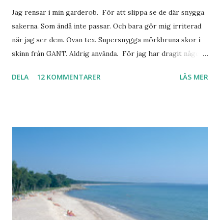
Jag rensar i min garderob. För att slippa se de där snygga
sakerna. Som ändå inte passar. Och bara gör mig irriterad
när jag ser dem. Ovan tex. Supersnygga mörkbruna skor i
skinn från GANT. Aldrig använda. För jag har dragit någon
led i foten som gör att jag inte kan ha dem. Trots de var så
DELA
12 KOMMENTARER
LÄS MER
sköna. Stilrena. Snygga. Jag har sorterat ut klänningar som
inte passar. Byxor. Blusar. Osv osv. Lite försöker jag sälja.
Balklänningar. Skorna ovan. Något ni behöver? Vad jag ska
ha i min garderob istället? Jo jag ska till Barcelona nästa
vecka. Så jag tänker. Att det nog löser sig. Några tips på
Barcelona? Restauranger. Shoppingställen. Most-do:s.
Rester med några tjejkompisar. Ska bli underbart. Men det
behöver jag nog inte säga.