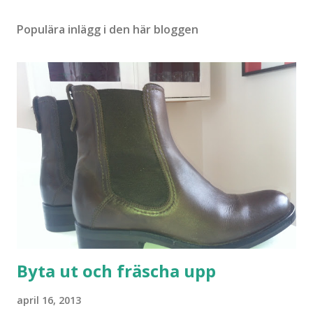
a
r
Populära inlägg i den här bloggen
Byta ut och fräscha upp
april 16, 2013