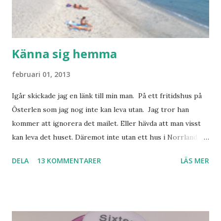
Känna sig hemma
februari 01, 2013
Igår skickade jag en länk till min man. På ett fritidshus på
Österlen som jag nog inte kan leva utan. Jag tror han
kommer att ignorera det mailet. Eller hävda att man visst
kan leva det huset. Däremot inte utan ett hus i Norrland.
Som vi tydligen bara måste ha. Trots att det knappt
DELA
13 KOMMENTARER
LÄS MER
används. Min man samlar på hus. Bara inte såna hus som
jag vill ha. Men tänk, långa sandstränder, underbar småstad
och människor med ljuvlig dialekt. Tror jag skulle känna
mig hemma. Och drömma, det bör man göra! bilderna är
lånade från www.ystad.se