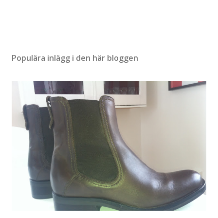
e
n
t
a
r
Populära inlägg i den här bloggen