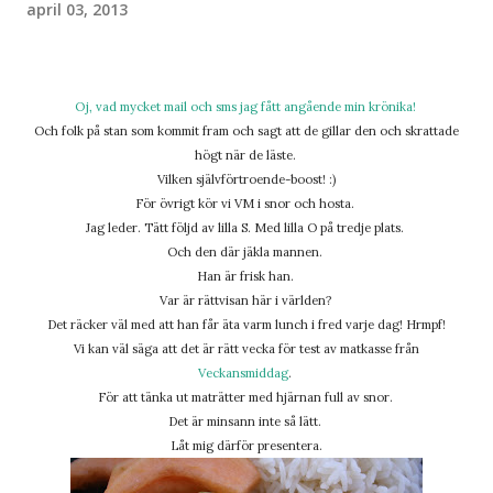
april 03, 2013
Oj, vad mycket mail och sms jag fått angående min krönika!
Och folk på stan som kommit fram och sagt att de gillar den och skrattade
högt när de läste.
Vilken självförtroende-boost! :)
För övrigt kör vi VM i snor och hosta.
Jag leder. Tätt följd av lilla S. Med lilla O på tredje plats.
Och den där jäkla mannen.
Han är frisk han.
Var är rättvisan här i världen?
Det räcker väl med att han får äta varm lunch i fred varje dag! Hrmpf!
Vi kan väl säga att det är rätt vecka för test av matkasse från
Veckansmiddag
.
För att tänka ut maträtter med hjärnan full av snor.
Det är minsann inte så lätt.
Låt mig därför presentera.