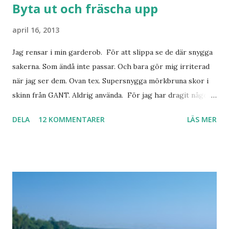
Byta ut och fräscha upp
april 16, 2013
Jag rensar i min garderob. För att slippa se de där snygga
sakerna. Som ändå inte passar. Och bara gör mig irriterad
när jag ser dem. Ovan tex. Supersnygga mörkbruna skor i
skinn från GANT. Aldrig använda. För jag har dragit någon
led i foten som gör att jag inte kan ha dem. Trots de var så
DELA
12 KOMMENTARER
LÄS MER
sköna. Stilrena. Snygga. Jag har sorterat ut klänningar som
inte passar. Byxor. Blusar. Osv osv. Lite försöker jag sälja.
Balklänningar. Skorna ovan. Något ni behöver? Vad jag ska
ha i min garderob istället? Jo jag ska till Barcelona nästa
vecka. Så jag tänker. Att det nog löser sig. Några tips på
Barcelona? Restauranger. Shoppingställen. Most-do:s.
Rester med några tjejkompisar. Ska bli underbart. Men det
behöver jag nog inte säga.