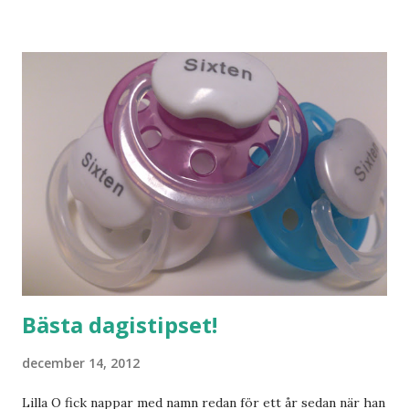
och människor med ljuvlig dialekt. Tror jag skulle känna
mig hemma. Och drömma, det bör man göra! bilderna är
lånade från www.ystad.se
Bästa dagistipset!
december 14, 2012
Lilla O fick nappar med namn redan för ett år sedan när han