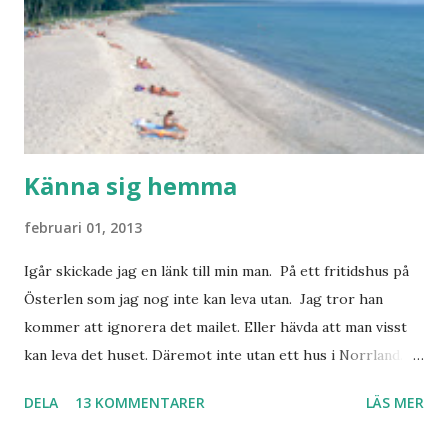
Känna sig hemma
februari 01, 2013
Igår skickade jag en länk till min man. På ett fritidshus på
Österlen som jag nog inte kan leva utan. Jag tror han
kommer att ignorera det mailet. Eller hävda att man visst
kan leva det huset. Däremot inte utan ett hus i Norrland.
Som vi tydligen bara måste ha. Trots att det knappt
DELA
13 KOMMENTARER
LÄS MER
används. Min man samlar på hus. Bara inte såna hus som
jag vill ha. Men tänk, långa sandstränder, underbar småstad