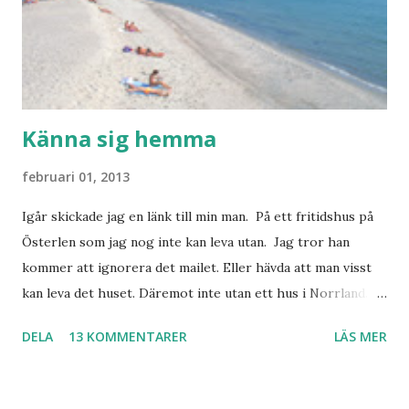
Känna sig hemma
februari 01, 2013
Igår skickade jag en länk till min man. På ett fritidshus på
Österlen som jag nog inte kan leva utan. Jag tror han
kommer att ignorera det mailet. Eller hävda att man visst
kan leva det huset. Däremot inte utan ett hus i Norrland.
Som vi tydligen bara måste ha. Trots att det knappt
DELA
13 KOMMENTARER
LÄS MER
används. Min man samlar på hus. Bara inte såna hus som
jag vill ha. Men tänk, långa sandstränder, underbar småstad
och människor med ljuvlig dialekt. Tror jag skulle känna