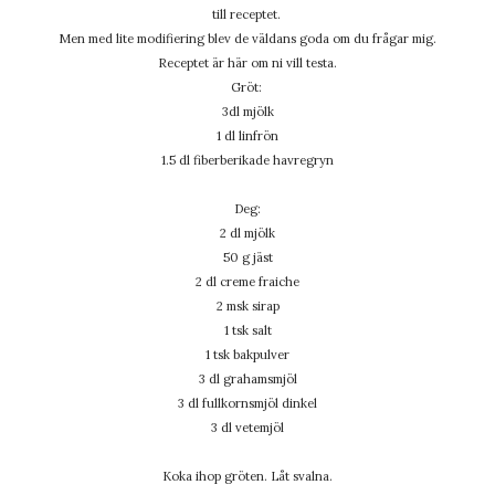
till receptet.
Men med lite modifiering blev de väldans goda om du frågar mig.
Receptet är här om ni vill testa.
Gröt:
3dl mjölk
1 dl linfrön
1.5 dl fiberberikade havregryn
Deg:
2 dl mjölk
50 g jäst
2 dl creme fraiche
2 msk sirap
1 tsk salt
1 tsk bakpulver
3 dl grahamsmjöl
3 dl fullkornsmjöl dinkel
3 dl vetemjöl
Koka ihop gröten. Låt svalna.