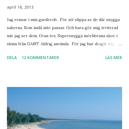
april 16, 2013
Jag rensar i min garderob. För att slippa se de där snygga
sakerna. Som ändå inte passar. Och bara gör mig irriterad
när jag ser dem. Ovan tex. Supersnygga mörkbruna skor i
skinn från GANT. Aldrig använda. För jag har dragit någon
led i foten som gör att jag inte kan ha dem. Trots de var så
DELA
12 KOMMENTARER
LÄS MER
sköna. Stilrena. Snygga. Jag har sorterat ut klänningar som
inte passar. Byxor. Blusar. Osv osv. Lite försöker jag sälja.
Balklänningar. Skorna ovan. Något ni behöver? Vad jag ska
ha i min garderob istället? Jo jag ska till Barcelona nästa
vecka. Så jag tänker. Att det nog löser sig. Några tips på
Barcelona? Restauranger. Shoppingställen. Most-do:s.
Rester med några tjejkompisar. Ska bli underbart. Men det
behöver jag nog inte säga.