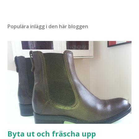
n
t
a
r
Populära inlägg i den här bloggen
Byta ut och fräscha upp