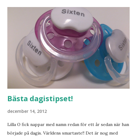
mig hemma. Och drömma, det bör man göra! bilderna är
lånade från www.ystad.se
Bästa dagistipset!
december 14, 2012
Lilla O fick nappar med namn redan för ett år sedan när han
började på dagis. Världens smartaste!! Det är nog med