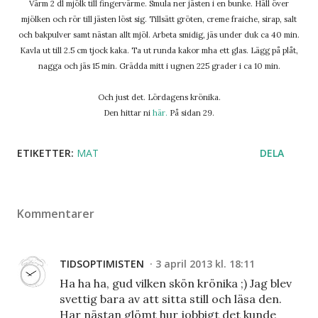
Värm 2 dl mjölk till fingervärme. Smula ner jästen i en bunke. Häll över
mjölken och rör till jästen löst sig. Tillsätt gröten, creme fraiche, sirap, salt
och bakpulver samt nästan allt mjöl. Arbeta smidig, jäs under duk ca 40 min.
Kavla ut till 2.5 cm tjock kaka. Ta ut runda kakor mha ett glas. Lägg på plåt,
nagga och jäs 15 min. Grädda mitt i ugnen 225 grader i ca 10 min.
Och just det. Lördagens krönika.
Den hittar ni
här.
På sidan 29.
ETIKETTER:
MAT
DELA
Kommentarer
TIDSOPTIMISTEN
3 april 2013 kl. 18:11
Ha ha ha, gud vilken skön krönika ;) Jag blev
svettig bara av att sitta still och läsa den.
Har nästan glömt hur jobbigt det kunde