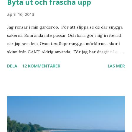
Byta ut och fräscha upp
april 16, 2013
Jag rensar i min garderob. För att slippa se de där snygga
sakerna. Som ändå inte passar. Och bara gör mig irriterad
när jag ser dem. Ovan tex. Supersnygga mörkbruna skor i
skinn från GANT. Aldrig använda. För jag har dragit någon
led i foten som gör att jag inte kan ha dem. Trots de var så
DELA
12 KOMMENTARER
LÄS MER
sköna. Stilrena. Snygga. Jag har sorterat ut klänningar som
inte passar. Byxor. Blusar. Osv osv. Lite försöker jag sälja.
Balklänningar. Skorna ovan. Något ni behöver? Vad jag ska
ha i min garderob istället? Jo jag ska till Barcelona nästa
vecka. Så jag tänker. Att det nog löser sig. Några tips på
Barcelona? Restauranger. Shoppingställen. Most-do:s.
Rester med några tjejkompisar. Ska bli underbart. Men det
behöver jag nog inte säga.