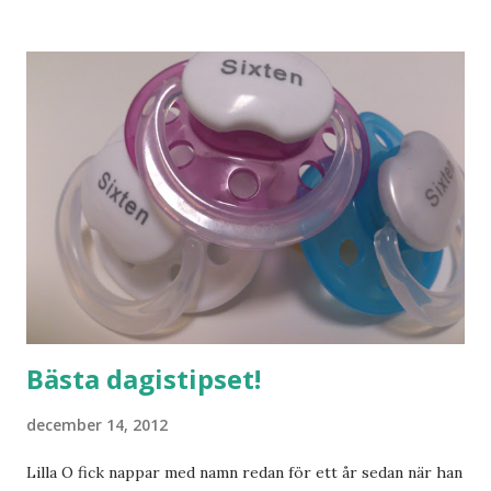
och människor med ljuvlig dialekt. Tror jag skulle känna
mig hemma. Och drömma, det bör man göra! bilderna är
lånade från www.ystad.se
Bästa dagistipset!
december 14, 2012
Lilla O fick nappar med namn redan för ett år sedan när han