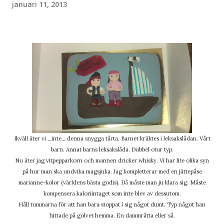
januari 11, 2013
Ikväll äter vi _inte_ denna snygga tårta. Barnet kräktes i leksakslådan. Vårt
barn. Annat barns leksakslåda. Dubbel otur typ.
Nu äter jag vitpepparkorn och mannen dricker whisky. Vi har lite olika syn
på hur man ska undvika magsjuka. Jag kompletterar med en jättepåse
marianne-kolor (världens bästa godis). Då måste man ju klara sig. Måste
kompensera kaloriintaget som inte blev av dessutom.
Håll tummarna för att han bara stoppat i sig något dumt. Typ något han
hittade på golvet hemma. En dammråtta eller så.