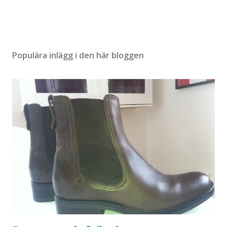
e
n
t
a
r
Populära inlägg i den här bloggen