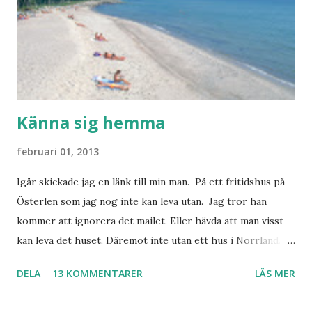
Känna sig hemma
februari 01, 2013
Igår skickade jag en länk till min man. På ett fritidshus på
Österlen som jag nog inte kan leva utan. Jag tror han
kommer att ignorera det mailet. Eller hävda att man visst
kan leva det huset. Däremot inte utan ett hus i Norrland.
Som vi tydligen bara måste ha. Trots att det knappt
DELA
13 KOMMENTARER
LÄS MER
används. Min man samlar på hus. Bara inte såna hus som
jag vill ha. Men tänk, långa sandstränder, underbar småstad