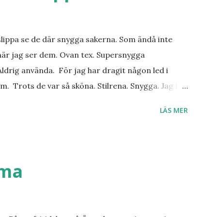
slippa se de där snygga sakerna. Som ändå inte
när jag ser dem. Ovan tex. Supersnygga
ldrig använda. För jag har dragit någon led i
m. Trots de var så sköna. Stilrena. Snygga. Jag har
r. Byxor. Blusar. Osv osv. Lite försöker jag sälja.
LÄS MER
 behöver? Vad jag ska ha i min garderob istället?
. Så jag tänker. Att det nog löser sig. Några tips på
ställen. Most-do:s. Rester med några
n det behöver jag nog inte säga.
mma