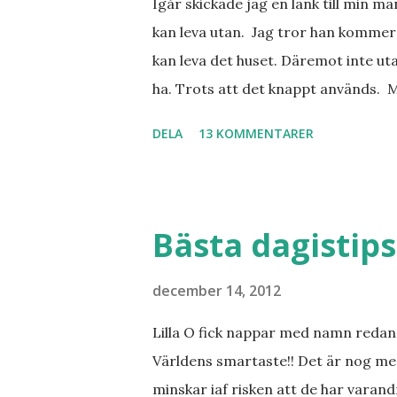
Igår skickade jag en länk till min m
kan leva utan. Jag tror han kommer 
kan leva det huset. Däremot inte uta
ha. Trots att det knappt används. 
vill ha. Men tänk, långa sandstränd
DELA
13 KOMMENTARER
dialekt. Tror jag skulle känna mig
lånade från www.ystad.se
Bästa dagistips
december 14, 2012
Lilla O fick nappar med namn redan 
Världens smartaste!! Det är nog me
minskar iaf risken att de har varand