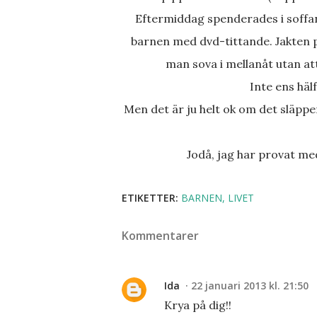
Eftermiddag spenderades i soffan där den otroligt pedagogiska mamman mutade de pigga
barnen med dvd-tittande. Jakten p
man sova i mellanåt utan at
Inte ens häl
Men det är ju helt ok om det släpper tills imorgon. Då lovar jag att inte klaga. Känns som bomull
Jodå, jag har provat me
ETIKETTER:
BARNEN
LIVET
Kommentarer
Ida
22 januari 2013 kl. 21:50
Krya på dig!!