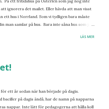
an. På ett fritidshus på Österlen som jag nog inte
att ignorera det mailet. Eller hävda att man visst
n ett hus i Norrland. Som vi tydligen bara måste
Min man samlar på hus. Bara inte såna hus som jag
er, underbar småstad och människor med ljuvlig
LÄS MER
 hemma. Och drömma, det bör man göra! bilderna är
et!
för ett år sedan när han började på dagis.
d baciller på dagis ändå, har de namn på napparna
ras nappar. Inte lätt för pedagogerna att hålla koll