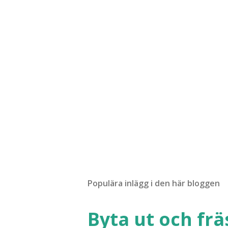
i
c
k
a
e
n
k
o
m
m
e
n
t
a
r
Populära inlägg i den här bloggen
Byta ut och fr