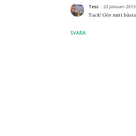
Tess
22 januari 2013 
Tack! Gör mitt bäst
SVARA
S
k