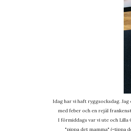
Idag har vi haft ryggsocksdag. Jag och halvpotionerna. Har dragit på mig något flunsaliknande
med feber och en rejäl franken
I förmiddags var vi ute och Lilla O lastede snö i sitt traktorsläp i 45 minuter. För att sedan
"pippa det mamma" (=tippa 