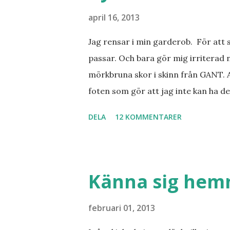
april 16, 2013
Jag rensar i min garderob. För att 
passar. Och bara gör mig irriterad 
mörkbruna skor i skinn från GANT. A
foten som gör att jag inte kan ha de
sorterat ut klänningar som inte passa
DELA
12 KOMMENTARER
Balklänningar. Skorna ovan. Något ni
Jo jag ska till Barcelona nästa vecka
Barcelona? Restauranger. Shopping
tjejkompisar. Ska bli underbart. Me
Känna sig he
februari 01, 2013