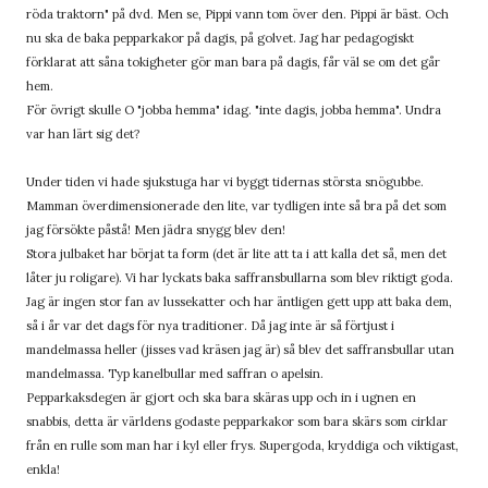
röda traktorn" på dvd. Men se, Pippi vann tom över den. Pippi är bäst. Och
nu ska de baka pepparkakor på dagis, på golvet. Jag har pedagogiskt
förklarat att såna tokigheter gör man bara på dagis, får väl se om det går
hem.
För övrigt skulle O "jobba hemma" idag. "inte dagis, jobba hemma". Undra
var han lärt sig det?
Under tiden vi hade sjukstuga har vi byggt tidernas största snögubbe.
Mamman överdimensionerade den lite, var tydligen inte så bra på det som
jag försökte påstå! Men jädra snygg blev den!
Stora julbaket har börjat ta form (det är lite att ta i att kalla det så, men det
låter ju roligare). Vi har lyckats baka saffransbullarna som blev riktigt goda.
Jag är ingen stor fan av lussekatter och har äntligen gett upp att baka dem,
så i år var det dags för nya traditioner. Då jag inte är så förtjust i
mandelmassa heller (jisses vad kräsen jag är) så blev det saffransbullar utan
mandelmassa. Typ kanelbullar med saffran o apelsin.
Pepparkaksdegen är gjort och ska bara skäras upp och in i ugnen en
snabbis, detta är världens godaste pepparkakor som bara skärs som cirklar
från en rulle som man har i kyl eller frys. Supergoda, kryddiga och viktigast,
enkla!