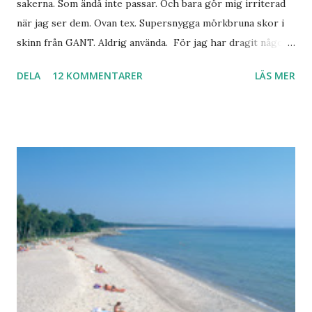
sakerna. Som ändå inte passar. Och bara gör mig irriterad
när jag ser dem. Ovan tex. Supersnygga mörkbruna skor i
skinn från GANT. Aldrig använda. För jag har dragit någon
led i foten som gör att jag inte kan ha dem. Trots de var så
DELA
12 KOMMENTARER
LÄS MER
sköna. Stilrena. Snygga. Jag har sorterat ut klänningar som
inte passar. Byxor. Blusar. Osv osv. Lite försöker jag sälja.
Balklänningar. Skorna ovan. Något ni behöver? Vad jag ska
ha i min garderob istället? Jo jag ska till Barcelona nästa
vecka. Så jag tänker. Att det nog löser sig. Några tips på
Barcelona? Restauranger. Shoppingställen. Most-do:s.
Rester med några tjejkompisar. Ska bli underbart. Men det
behöver jag nog inte säga.