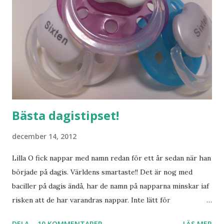
Bästa dagistipset!
december 14, 2012
Lilla O fick nappar med namn redan för ett år sedan när han
började på dagis. Världens smartaste!! Det är nog med
baciller på dagis ändå, har de namn på napparna minskar iaf
risken att de har varandras nappar. Inte lätt för
pedagogerna att hålla koll på vilken napp som är vems
DELA
10 KOMMENTARER
LÄS MER