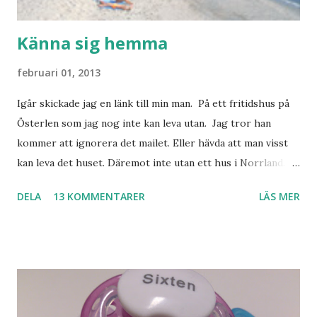
Känna sig hemma
februari 01, 2013
Igår skickade jag en länk till min man. På ett fritidshus på
Österlen som jag nog inte kan leva utan. Jag tror han
kommer att ignorera det mailet. Eller hävda att man visst
kan leva det huset. Däremot inte utan ett hus i Norrland.
Som vi tydligen bara måste ha. Trots att det knappt
DELA
13 KOMMENTARER
LÄS MER
används. Min man samlar på hus. Bara inte såna hus som
jag vill ha. Men tänk, långa sandstränder, underbar småstad
och människor med ljuvlig dialekt. Tror jag skulle känna
mig hemma. Och drömma, det bör man göra! bilderna är
lånade från www.ystad.se