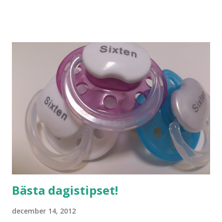
jag vill ha. Men tänk, långa sandstränder, underbar småstad
och människor med ljuvlig dialekt. Tror jag skulle känna
mig hemma. Och drömma, det bör man göra! bilderna är
lånade från www.ystad.se
Bästa dagistipset!
december 14, 2012