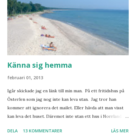
behöver jag nog inte säga.
Känna sig hemma
februari 01, 2013
Igår skickade jag en länk till min man. På ett fritidshus på
Österlen som jag nog inte kan leva utan. Jag tror han
kommer att ignorera det mailet. Eller hävda att man visst
kan leva det huset. Däremot inte utan ett hus i Norrland.
Som vi tydligen bara måste ha. Trots att det knappt
DELA
13 KOMMENTARER
LÄS MER
används. Min man samlar på hus. Bara inte såna hus som