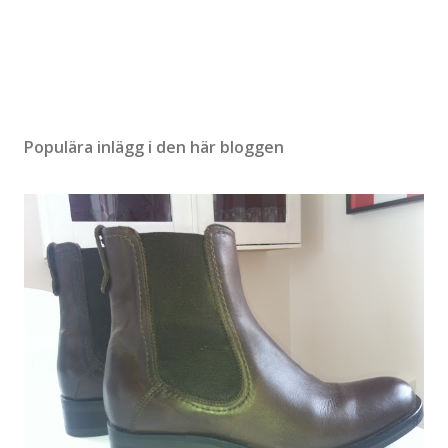
m
m
e
n
t
a
r
Populära inlägg i den här bloggen