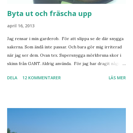
Byta ut och fräscha upp
april 16, 2013
Jag rensar i min garderob. För att slippa se de där snygga
sakerna. Som ändå inte passar. Och bara gör mig irriterad
när jag ser dem. Ovan tex. Supersnygga mörkbruna skor i
skinn från GANT. Aldrig använda. För jag har dragit någon
led i foten som gör att jag inte kan ha dem. Trots de var så
DELA
12 KOMMENTARER
LÄS MER
sköna. Stilrena. Snygga. Jag har sorterat ut klänningar som
inte passar. Byxor. Blusar. Osv osv. Lite försöker jag sälja.
Balklänningar. Skorna ovan. Något ni behöver? Vad jag ska
ha i min garderob istället? Jo jag ska till Barcelona nästa
vecka. Så jag tänker. Att det nog löser sig. Några tips på
Barcelona? Restauranger. Shoppingställen. Most-do:s.
Rester med några tjejkompisar. Ska bli underbart. Men det