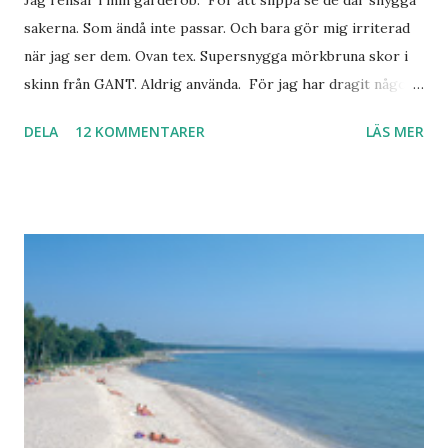
sakerna. Som ändå inte passar. Och bara gör mig irriterad
när jag ser dem. Ovan tex. Supersnygga mörkbruna skor i
skinn från GANT. Aldrig använda. För jag har dragit någon
led i foten som gör att jag inte kan ha dem. Trots de var så
DELA
12 KOMMENTARER
LÄS MER
sköna. Stilrena. Snygga. Jag har sorterat ut klänningar som
inte passar. Byxor. Blusar. Osv osv. Lite försöker jag sälja.
Balklänningar. Skorna ovan. Något ni behöver? Vad jag ska
ha i min garderob istället? Jo jag ska till Barcelona nästa
vecka. Så jag tänker. Att det nog löser sig. Några tips på
Barcelona? Restauranger. Shoppingställen. Most-do:s.
Rester med några tjejkompisar. Ska bli underbart. Men det
behöver jag nog inte säga.