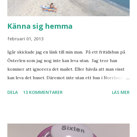
Känna sig hemma
februari 01, 2013
Igår skickade jag en länk till min man. På ett fritidshus på
Österlen som jag nog inte kan leva utan. Jag tror han
kommer att ignorera det mailet. Eller hävda att man visst
kan leva det huset. Däremot inte utan ett hus i Norrland.
Som vi tydligen bara måste ha. Trots att det knappt
DELA
13 KOMMENTARER
LÄS MER
används. Min man samlar på hus. Bara inte såna hus som
jag vill ha. Men tänk, långa sandstränder, underbar småstad
och människor med ljuvlig dialekt. Tror jag skulle känna
mig hemma. Och drömma, det bör man göra! bilderna är
lånade från www.ystad.se