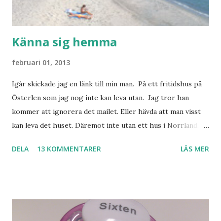
Känna sig hemma
februari 01, 2013
Igår skickade jag en länk till min man. På ett fritidshus på
Österlen som jag nog inte kan leva utan. Jag tror han
kommer att ignorera det mailet. Eller hävda att man visst
kan leva det huset. Däremot inte utan ett hus i Norrland.
Som vi tydligen bara måste ha. Trots att det knappt
DELA
13 KOMMENTARER
LÄS MER
används. Min man samlar på hus. Bara inte såna hus som
jag vill ha. Men tänk, långa sandstränder, underbar småstad
och människor med ljuvlig dialekt. Tror jag skulle känna
mig hemma. Och drömma, det bör man göra! bilderna är
lånade från www.ystad.se