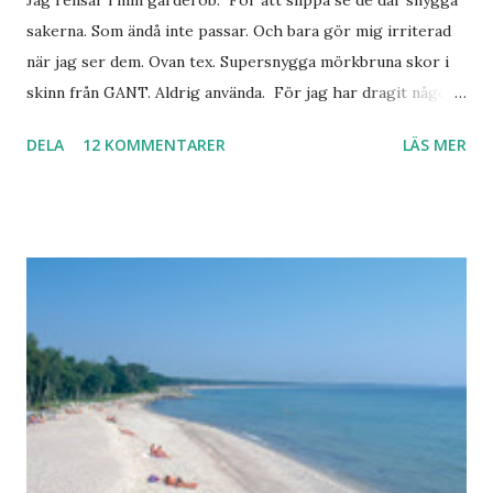
sakerna. Som ändå inte passar. Och bara gör mig irriterad
när jag ser dem. Ovan tex. Supersnygga mörkbruna skor i
skinn från GANT. Aldrig använda. För jag har dragit någon
led i foten som gör att jag inte kan ha dem. Trots de var så
DELA
12 KOMMENTARER
LÄS MER
sköna. Stilrena. Snygga. Jag har sorterat ut klänningar som
inte passar. Byxor. Blusar. Osv osv. Lite försöker jag sälja.
Balklänningar. Skorna ovan. Något ni behöver? Vad jag ska
ha i min garderob istället? Jo jag ska till Barcelona nästa
vecka. Så jag tänker. Att det nog löser sig. Några tips på
Barcelona? Restauranger. Shoppingställen. Most-do:s.
Rester med några tjejkompisar. Ska bli underbart. Men det
behöver jag nog inte säga.