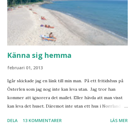
Känna sig hemma
februari 01, 2013
Igår skickade jag en länk till min man. På ett fritidshus på
Österlen som jag nog inte kan leva utan. Jag tror han
kommer att ignorera det mailet. Eller hävda att man visst
kan leva det huset. Däremot inte utan ett hus i Norrland.
Som vi tydligen bara måste ha. Trots att det knappt
DELA
13 KOMMENTARER
LÄS MER
används. Min man samlar på hus. Bara inte såna hus som
jag vill ha. Men tänk, långa sandstränder, underbar småstad