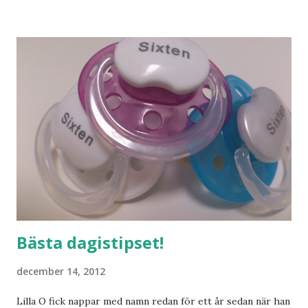
och människor med ljuvlig dialekt. Tror jag skulle känna
mig hemma. Och drömma, det bör man göra! bilderna är
lånade från www.ystad.se
Bästa dagistipset!
december 14, 2012
Lilla O fick nappar med namn redan för ett år sedan när han