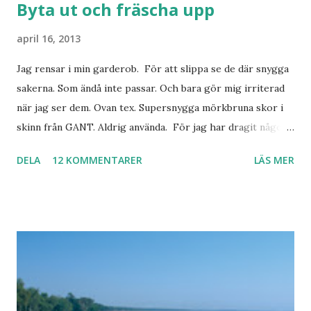
Byta ut och fräscha upp
april 16, 2013
Jag rensar i min garderob. För att slippa se de där snygga
sakerna. Som ändå inte passar. Och bara gör mig irriterad
när jag ser dem. Ovan tex. Supersnygga mörkbruna skor i
skinn från GANT. Aldrig använda. För jag har dragit någon
led i foten som gör att jag inte kan ha dem. Trots de var så
DELA
12 KOMMENTARER
LÄS MER
sköna. Stilrena. Snygga. Jag har sorterat ut klänningar som
inte passar. Byxor. Blusar. Osv osv. Lite försöker jag sälja.
Balklänningar. Skorna ovan. Något ni behöver? Vad jag ska
ha i min garderob istället? Jo jag ska till Barcelona nästa
vecka. Så jag tänker. Att det nog löser sig. Några tips på
Barcelona? Restauranger. Shoppingställen. Most-do:s.
Rester med några tjejkompisar. Ska bli underbart. Men det
behöver jag nog inte säga.