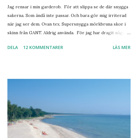
Jag rensar i min garderob. För att slippa se de där snygga
sakerna. Som ändå inte passar. Och bara gör mig irriterad
när jag ser dem. Ovan tex. Supersnygga mörkbruna skor i
skinn från GANT. Aldrig använda. För jag har dragit någon
led i foten som gör att jag inte kan ha dem. Trots de var så
DELA
12 KOMMENTARER
LÄS MER
sköna. Stilrena. Snygga. Jag har sorterat ut klänningar som
inte passar. Byxor. Blusar. Osv osv. Lite försöker jag sälja.
Balklänningar. Skorna ovan. Något ni behöver? Vad jag ska
ha i min garderob istället? Jo jag ska till Barcelona nästa
vecka. Så jag tänker. Att det nog löser sig. Några tips på
Barcelona? Restauranger. Shoppingställen. Most-do:s.
Rester med några tjejkompisar. Ska bli underbart. Men det
behöver jag nog inte säga.