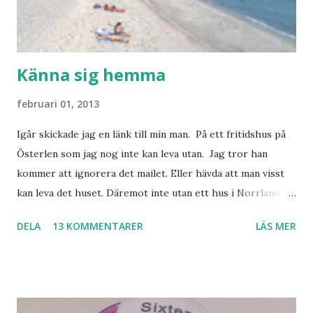
Känna sig hemma
februari 01, 2013
Igår skickade jag en länk till min man. På ett fritidshus på
Österlen som jag nog inte kan leva utan. Jag tror han
kommer att ignorera det mailet. Eller hävda att man visst
kan leva det huset. Däremot inte utan ett hus i Norrland.
Som vi tydligen bara måste ha. Trots att det knappt
DELA
13 KOMMENTARER
LÄS MER
används. Min man samlar på hus. Bara inte såna hus som
jag vill ha. Men tänk, långa sandstränder, underbar småstad
och människor med ljuvlig dialekt. Tror jag skulle känna
mig hemma. Och drömma, det bör man göra! bilderna är
lånade från www.ystad.se