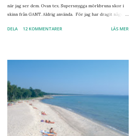
när jag ser dem. Ovan tex. Supersnygga mörkbruna skor i
skinn från GANT. Aldrig använda. För jag har dragit någon
led i foten som gör att jag inte kan ha dem. Trots de var så
DELA
12 KOMMENTARER
LÄS MER
sköna. Stilrena. Snygga. Jag har sorterat ut klänningar som
inte passar. Byxor. Blusar. Osv osv. Lite försöker jag sälja.
Balklänningar. Skorna ovan. Något ni behöver? Vad jag ska
ha i min garderob istället? Jo jag ska till Barcelona nästa
vecka. Så jag tänker. Att det nog löser sig. Några tips på
Barcelona? Restauranger. Shoppingställen. Most-do:s.
Rester med några tjejkompisar. Ska bli underbart. Men det
behöver jag nog inte säga.