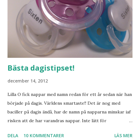
Bästa dagistipset!
december 14, 2012
Lilla O fick nappar med namn redan för ett år sedan när han
började på dagis. Världens smartaste!! Det är nog med
baciller på dagis ändå, har de namn på napparna minskar iaf
risken att de har varandras nappar. Inte lätt för
pedagogerna att hålla koll på vilken napp som är vems
DELA
10 KOMMENTARER
LÄS MER
annars. Nu ska ju inte Lilla S börja dagis riktigt än, men det