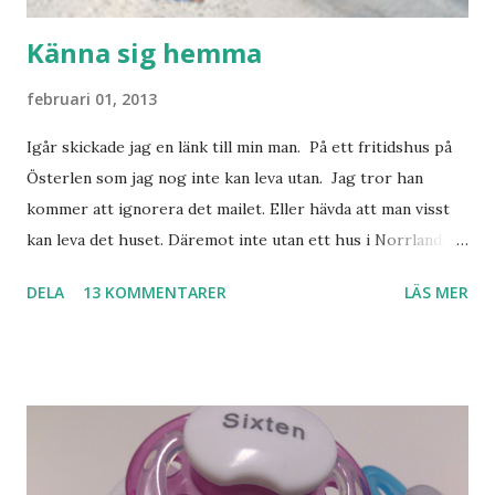
Känna sig hemma
februari 01, 2013
Igår skickade jag en länk till min man. På ett fritidshus på
Österlen som jag nog inte kan leva utan. Jag tror han
kommer att ignorera det mailet. Eller hävda att man visst
kan leva det huset. Däremot inte utan ett hus i Norrland.
Som vi tydligen bara måste ha. Trots att det knappt
DELA
13 KOMMENTARER
LÄS MER
används. Min man samlar på hus. Bara inte såna hus som
jag vill ha. Men tänk, långa sandstränder, underbar småstad
och människor med ljuvlig dialekt. Tror jag skulle känna
mig hemma. Och drömma, det bör man göra! bilderna är
lånade från www.ystad.se