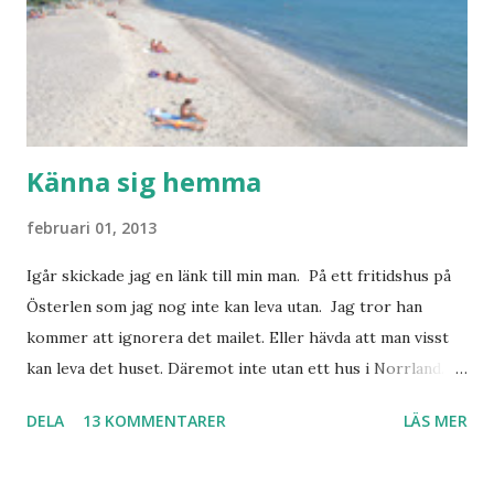
Känna sig hemma
februari 01, 2013
Igår skickade jag en länk till min man. På ett fritidshus på
Österlen som jag nog inte kan leva utan. Jag tror han
kommer att ignorera det mailet. Eller hävda att man visst
kan leva det huset. Däremot inte utan ett hus i Norrland.
Som vi tydligen bara måste ha. Trots att det knappt
DELA
13 KOMMENTARER
LÄS MER
används. Min man samlar på hus. Bara inte såna hus som
jag vill ha. Men tänk, långa sandstränder, underbar småstad
och människor med ljuvlig dialekt. Tror jag skulle känna