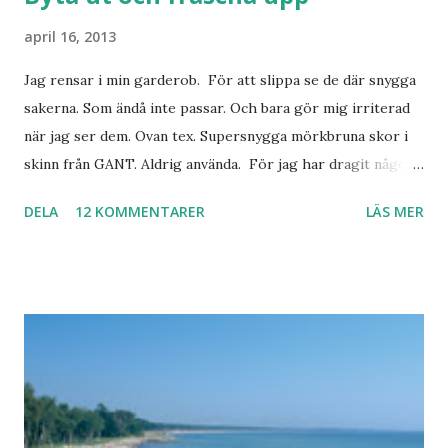
april 16, 2013
Jag rensar i min garderob. För att slippa se de där snygga
sakerna. Som ändå inte passar. Och bara gör mig irriterad
när jag ser dem. Ovan tex. Supersnygga mörkbruna skor i
skinn från GANT. Aldrig använda. För jag har dragit någon
led i foten som gör att jag inte kan ha dem. Trots de var så
DELA
12 KOMMENTARER
LÄS MER
sköna. Stilrena. Snygga. Jag har sorterat ut klänningar som
inte passar. Byxor. Blusar. Osv osv. Lite försöker jag sälja.
Balklänningar. Skorna ovan. Något ni behöver? Vad jag ska
ha i min garderob istället? Jo jag ska till Barcelona nästa
vecka. Så jag tänker. Att det nog löser sig. Några tips på
Barcelona? Restauranger. Shoppingställen. Most-do:s.
Rester med några tjejkompisar. Ska bli underbart. Men det
behöver jag nog inte säga.