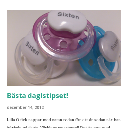
mig hemma. Och drömma, det bör man göra! bilderna är
lånade från www.ystad.se
Bästa dagistipset!
december 14, 2012
Lilla O fick nappar med namn redan för ett år sedan när han
började på dagis. Världens smartaste!! Det är nog med