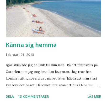
Känna sig hemma
februari 01, 2013
Igår skickade jag en länk till min man. På ett fritidshus på
Österlen som jag nog inte kan leva utan. Jag tror han
kommer att ignorera det mailet. Eller hävda att man visst
kan leva det huset. Däremot inte utan ett hus i Norrland.
Som vi tydligen bara måste ha. Trots att det knappt
DELA
13 KOMMENTARER
LÄS MER
används. Min man samlar på hus. Bara inte såna hus som
jag vill ha. Men tänk, långa sandstränder, underbar småstad