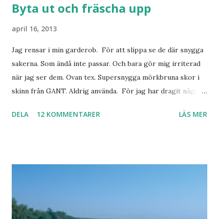
Byta ut och fräscha upp
april 16, 2013
Jag rensar i min garderob. För att slippa se de där snygga
sakerna. Som ändå inte passar. Och bara gör mig irriterad
när jag ser dem. Ovan tex. Supersnygga mörkbruna skor i
skinn från GANT. Aldrig använda. För jag har dragit någon
led i foten som gör att jag inte kan ha dem. Trots de var så
DELA
12 KOMMENTARER
LÄS MER
sköna. Stilrena. Snygga. Jag har sorterat ut klänningar som
inte passar. Byxor. Blusar. Osv osv. Lite försöker jag sälja.
Balklänningar. Skorna ovan. Något ni behöver? Vad jag ska
ha i min garderob istället? Jo jag ska till Barcelona nästa
vecka. Så jag tänker. Att det nog löser sig. Några tips på
Barcelona? Restauranger. Shoppingställen. Most-do:s.
Rester med några tjejkompisar. Ska bli underbart. Men det
behöver jag nog inte säga.