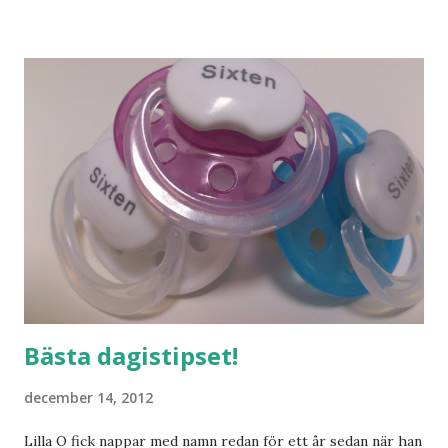
och människor med ljuvlig dialekt. Tror jag skulle känna
mig hemma. Och drömma, det bör man göra! bilderna är
lånade från www.ystad.se
Bästa dagistipset!
december 14, 2012
Lilla O fick nappar med namn redan för ett år sedan när han