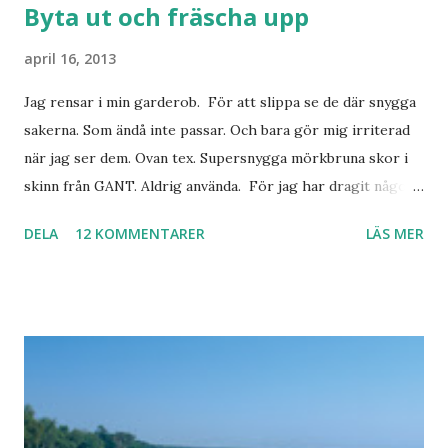
Byta ut och fräscha upp
april 16, 2013
Jag rensar i min garderob. För att slippa se de där snygga
sakerna. Som ändå inte passar. Och bara gör mig irriterad
när jag ser dem. Ovan tex. Supersnygga mörkbruna skor i
skinn från GANT. Aldrig använda. För jag har dragit någon
led i foten som gör att jag inte kan ha dem. Trots de var så
DELA
12 KOMMENTARER
LÄS MER
sköna. Stilrena. Snygga. Jag har sorterat ut klänningar som
inte passar. Byxor. Blusar. Osv osv. Lite försöker jag sälja.
Balklänningar. Skorna ovan. Något ni behöver? Vad jag ska
ha i min garderob istället? Jo jag ska till Barcelona nästa
vecka. Så jag tänker. Att det nog löser sig. Några tips på
Barcelona? Restauranger. Shoppingställen. Most-do:s.
Rester med några tjejkompisar. Ska bli underbart. Men det
behöver jag nog inte säga.