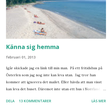
Känna sig hemma
februari 01, 2013
Igår skickade jag en länk till min man. På ett fritidshus på
Österlen som jag nog inte kan leva utan. Jag tror han
kommer att ignorera det mailet. Eller hävda att man visst
kan leva det huset. Däremot inte utan ett hus i Norrland.
Som vi tydligen bara måste ha. Trots att det knappt
DELA
13 KOMMENTARER
LÄS MER
används. Min man samlar på hus. Bara inte såna hus som
jag vill ha. Men tänk, långa sandstränder, underbar småstad