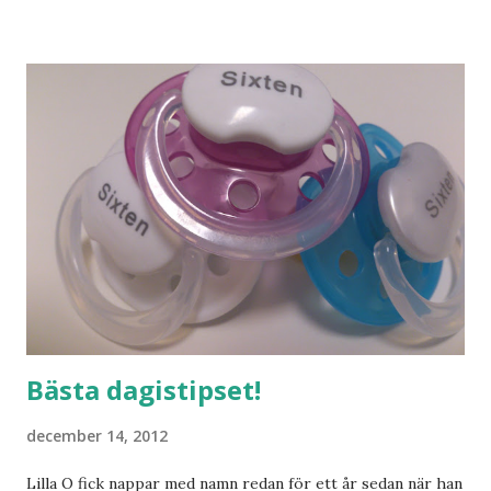
och människor med ljuvlig dialekt. Tror jag skulle känna
mig hemma. Och drömma, det bör man göra! bilderna är
lånade från www.ystad.se
Bästa dagistipset!
december 14, 2012
Lilla O fick nappar med namn redan för ett år sedan när han