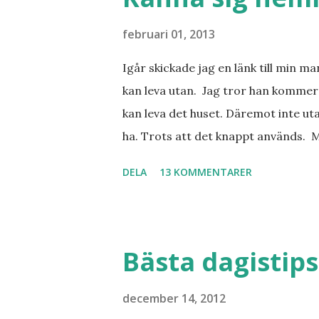
februari 01, 2013
Igår skickade jag en länk till min m
kan leva utan. Jag tror han kommer 
kan leva det huset. Däremot inte uta
ha. Trots att det knappt används. 
vill ha. Men tänk, långa sandstränd
DELA
13 KOMMENTARER
dialekt. Tror jag skulle känna mig
lånade från www.ystad.se
Bästa dagistips
december 14, 2012