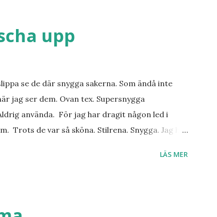
äscha upp
slippa se de där snygga sakerna. Som ändå inte
när jag ser dem. Ovan tex. Supersnygga
ldrig använda. För jag har dragit någon led i
m. Trots de var så sköna. Stilrena. Snygga. Jag har
r. Byxor. Blusar. Osv osv. Lite försöker jag sälja.
LÄS MER
 behöver? Vad jag ska ha i min garderob istället?
. Så jag tänker. Att det nog löser sig. Några tips på
ställen. Most-do:s. Rester med några
n det behöver jag nog inte säga.
mma