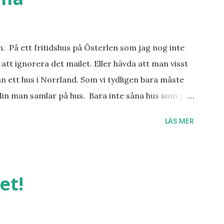
an. På ett fritidshus på Österlen som jag nog inte
att ignorera det mailet. Eller hävda att man visst
n ett hus i Norrland. Som vi tydligen bara måste
Min man samlar på hus. Bara inte såna hus som jag
er, underbar småstad och människor med ljuvlig
LÄS MER
 hemma. Och drömma, det bör man göra! bilderna är
et!