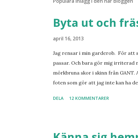
Populära inlägg i den här bloggen
Byta ut och fr
april 16, 2013
Jag rensar i min garderob. För att 
passar. Och bara gör mig irriterad 
mörkbruna skor i skinn från GANT. A
foten som gör att jag inte kan ha de
sorterat ut klänningar som inte passa
DELA
12 KOMMENTARER
Balklänningar. Skorna ovan. Något ni
Jo jag ska till Barcelona nästa vecka
Barcelona? Restauranger. Shopping
tjejkompisar. Ska bli underbart. Me
Känna sig he