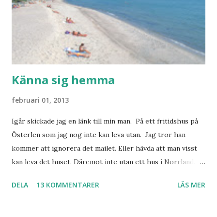
Känna sig hemma
februari 01, 2013
Igår skickade jag en länk till min man. På ett fritidshus på
Österlen som jag nog inte kan leva utan. Jag tror han
kommer att ignorera det mailet. Eller hävda att man visst
kan leva det huset. Däremot inte utan ett hus i Norrland.
Som vi tydligen bara måste ha. Trots att det knappt
DELA
13 KOMMENTARER
LÄS MER
används. Min man samlar på hus. Bara inte såna hus som
jag vill ha. Men tänk, långa sandstränder, underbar småstad
och människor med ljuvlig dialekt. Tror jag skulle känna