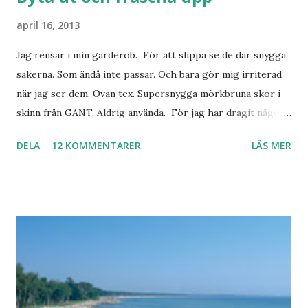
april 16, 2013
Jag rensar i min garderob. För att slippa se de där snygga
sakerna. Som ändå inte passar. Och bara gör mig irriterad
när jag ser dem. Ovan tex. Supersnygga mörkbruna skor i
skinn från GANT. Aldrig använda. För jag har dragit någon
led i foten som gör att jag inte kan ha dem. Trots de var så
DELA
12 KOMMENTARER
LÄS MER
sköna. Stilrena. Snygga. Jag har sorterat ut klänningar som
inte passar. Byxor. Blusar. Osv osv. Lite försöker jag sälja.
Balklänningar. Skorna ovan. Något ni behöver? Vad jag ska
ha i min garderob istället? Jo jag ska till Barcelona nästa
vecka. Så jag tänker. Att det nog löser sig. Några tips på
Barcelona? Restauranger. Shoppingställen. Most-do:s.
Rester med några tjejkompisar. Ska bli underbart. Men det
behöver jag nog inte säga.