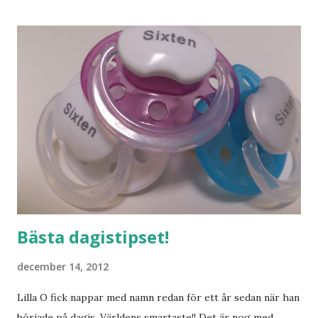
mig hemma. Och drömma, det bör man göra! bilderna är
lånade från www.ystad.se
Bästa dagistipset!
december 14, 2012
Lilla O fick nappar med namn redan för ett år sedan när han
började på dagis. Världens smartaste!! Det är nog med