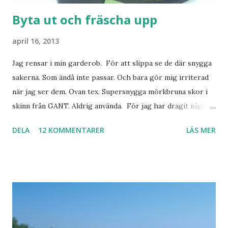
Byta ut och fräscha upp
april 16, 2013
Jag rensar i min garderob. För att slippa se de där snygga
sakerna. Som ändå inte passar. Och bara gör mig irriterad
när jag ser dem. Ovan tex. Supersnygga mörkbruna skor i
skinn från GANT. Aldrig använda. För jag har dragit någon
led i foten som gör att jag inte kan ha dem. Trots de var så
DELA
12 KOMMENTARER
LÄS MER
sköna. Stilrena. Snygga. Jag har sorterat ut klänningar som
inte passar. Byxor. Blusar. Osv osv. Lite försöker jag sälja.
Balklänningar. Skorna ovan. Något ni behöver? Vad jag ska
ha i min garderob istället? Jo jag ska till Barcelona nästa
vecka. Så jag tänker. Att det nog löser sig. Några tips på
Barcelona? Restauranger. Shoppingställen. Most-do:s.
Rester med några tjejkompisar. Ska bli underbart. Men det