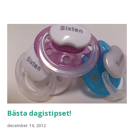
jag vill ha. Men tänk, långa sandstränder, underbar småstad
och människor med ljuvlig dialekt. Tror jag skulle känna
mig hemma. Och drömma, det bör man göra! bilderna är
lånade från www.ystad.se
Bästa dagistipset!
december 14, 2012