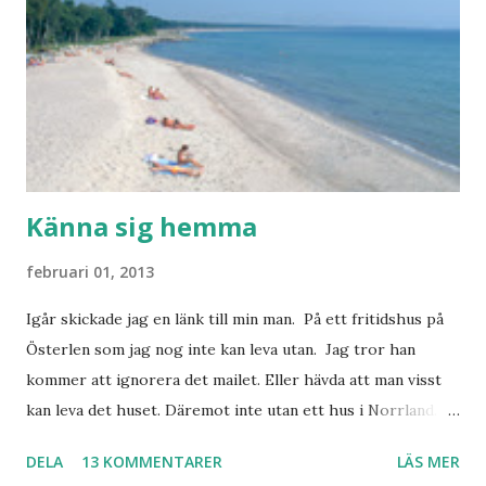
behöver jag nog inte säga.
Känna sig hemma
februari 01, 2013
Igår skickade jag en länk till min man. På ett fritidshus på
Österlen som jag nog inte kan leva utan. Jag tror han
kommer att ignorera det mailet. Eller hävda att man visst
kan leva det huset. Däremot inte utan ett hus i Norrland.
Som vi tydligen bara måste ha. Trots att det knappt
DELA
13 KOMMENTARER
LÄS MER
används. Min man samlar på hus. Bara inte såna hus som