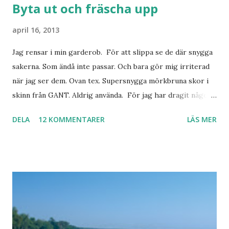
Byta ut och fräscha upp
april 16, 2013
Jag rensar i min garderob. För att slippa se de där snygga
sakerna. Som ändå inte passar. Och bara gör mig irriterad
när jag ser dem. Ovan tex. Supersnygga mörkbruna skor i
skinn från GANT. Aldrig använda. För jag har dragit någon
led i foten som gör att jag inte kan ha dem. Trots de var så
DELA
12 KOMMENTARER
LÄS MER
sköna. Stilrena. Snygga. Jag har sorterat ut klänningar som
inte passar. Byxor. Blusar. Osv osv. Lite försöker jag sälja.
Balklänningar. Skorna ovan. Något ni behöver? Vad jag ska
ha i min garderob istället? Jo jag ska till Barcelona nästa
vecka. Så jag tänker. Att det nog löser sig. Några tips på
Barcelona? Restauranger. Shoppingställen. Most-do:s.
Rester med några tjejkompisar. Ska bli underbart. Men det
behöver jag nog inte säga.