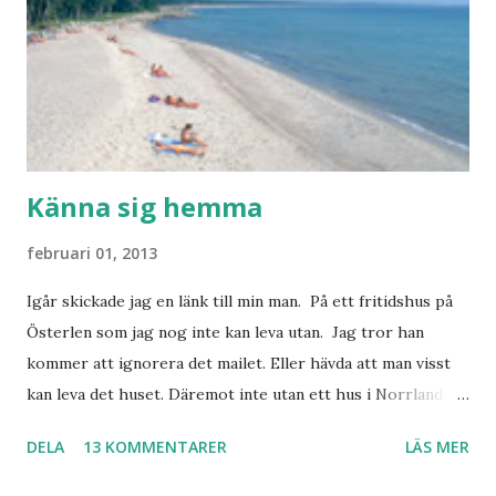
Känna sig hemma
februari 01, 2013
Igår skickade jag en länk till min man. På ett fritidshus på
Österlen som jag nog inte kan leva utan. Jag tror han
kommer att ignorera det mailet. Eller hävda att man visst
kan leva det huset. Däremot inte utan ett hus i Norrland.
Som vi tydligen bara måste ha. Trots att det knappt
DELA
13 KOMMENTARER
LÄS MER
används. Min man samlar på hus. Bara inte såna hus som
jag vill ha. Men tänk, långa sandstränder, underbar småstad