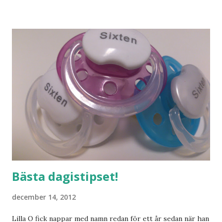
och människor med ljuvlig dialekt. Tror jag skulle känna
mig hemma. Och drömma, det bör man göra! bilderna är
lånade från www.ystad.se
Bästa dagistipset!
december 14, 2012
Lilla O fick nappar med namn redan för ett år sedan när han