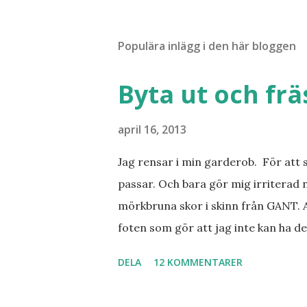
Populära inlägg i den här bloggen
Byta ut och fr
april 16, 2013
Jag rensar i min garderob. För att 
passar. Och bara gör mig irriterad 
mörkbruna skor i skinn från GANT. A
foten som gör att jag inte kan ha de
sorterat ut klänningar som inte passa
DELA
12 KOMMENTARER
Balklänningar. Skorna ovan. Något ni
Jo jag ska till Barcelona nästa vecka