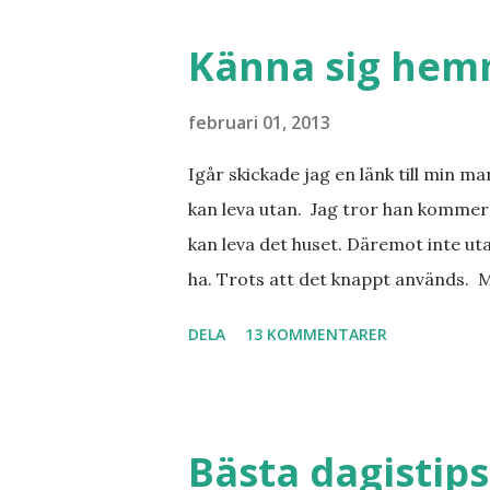
Barcelona? Restauranger. Shopping
tjejkompisar. Ska bli underbart. Me
Känna sig he
februari 01, 2013
Igår skickade jag en länk till min m
kan leva utan. Jag tror han kommer 
kan leva det huset. Däremot inte uta
ha. Trots att det knappt används. 
vill ha. Men tänk, långa sandstränd
DELA
13 KOMMENTARER
dialekt. Tror jag skulle känna mig
lånade från www.ystad.se
Bästa dagistips