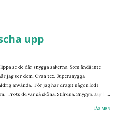
äscha upp
slippa se de där snygga sakerna. Som ändå inte
när jag ser dem. Ovan tex. Supersnygga
ldrig använda. För jag har dragit någon led i
m. Trots de var så sköna. Stilrena. Snygga. Jag har
r. Byxor. Blusar. Osv osv. Lite försöker jag sälja.
LÄS MER
 behöver? Vad jag ska ha i min garderob istället?
. Så jag tänker. Att det nog löser sig. Några tips på