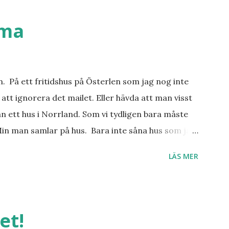
ställen. Most-do:s. Rester med några
n det behöver jag nog inte säga.
mma
an. På ett fritidshus på Österlen som jag nog inte
att ignorera det mailet. Eller hävda att man visst
n ett hus i Norrland. Som vi tydligen bara måste
Min man samlar på hus. Bara inte såna hus som jag
er, underbar småstad och människor med ljuvlig
LÄS MER
 hemma. Och drömma, det bör man göra! bilderna är
et!