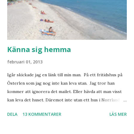
Känna sig hemma
februari 01, 2013
Igår skickade jag en länk till min man. På ett fritidshus på
Österlen som jag nog inte kan leva utan. Jag tror han
kommer att ignorera det mailet. Eller hävda att man visst
kan leva det huset. Däremot inte utan ett hus i Norrland.
Som vi tydligen bara måste ha. Trots att det knappt
DELA
13 KOMMENTARER
LÄS MER
används. Min man samlar på hus. Bara inte såna hus som
jag vill ha. Men tänk, långa sandstränder, underbar småstad
och människor med ljuvlig dialekt. Tror jag skulle känna