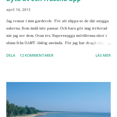
april 16, 2013
Jag rensar i min garderob. För att slippa se de där snygga
sakerna. Som ändå inte passar. Och bara gör mig irriterad
när jag ser dem. Ovan tex. Supersnygga mörkbruna skor i
skinn från GANT. Aldrig använda. För jag har dragit någon
led i foten som gör att jag inte kan ha dem. Trots de var så
DELA
12 KOMMENTARER
LÄS MER
sköna. Stilrena. Snygga. Jag har sorterat ut klänningar som
inte passar. Byxor. Blusar. Osv osv. Lite försöker jag sälja.
Balklänningar. Skorna ovan. Något ni behöver? Vad jag ska
ha i min garderob istället? Jo jag ska till Barcelona nästa
vecka. Så jag tänker. Att det nog löser sig. Några tips på
Barcelona? Restauranger. Shoppingställen. Most-do:s.
Rester med några tjejkompisar. Ska bli underbart. Men det
behöver jag nog inte säga.