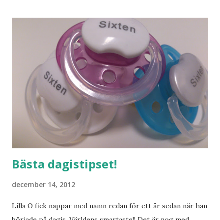
mig hemma. Och drömma, det bör man göra! bilderna är
lånade från www.ystad.se
Bästa dagistipset!
december 14, 2012
Lilla O fick nappar med namn redan för ett år sedan när han
började på dagis. Världens smartaste!! Det är nog med