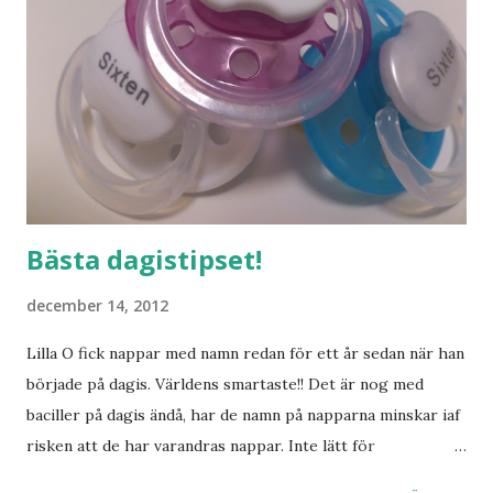
Bästa dagistipset!
december 14, 2012
Lilla O fick nappar med namn redan för ett år sedan när han
började på dagis. Världens smartaste!! Det är nog med
baciller på dagis ändå, har de namn på napparna minskar iaf
risken att de har varandras nappar. Inte lätt för
pedagogerna att hålla koll på vilken napp som är vems