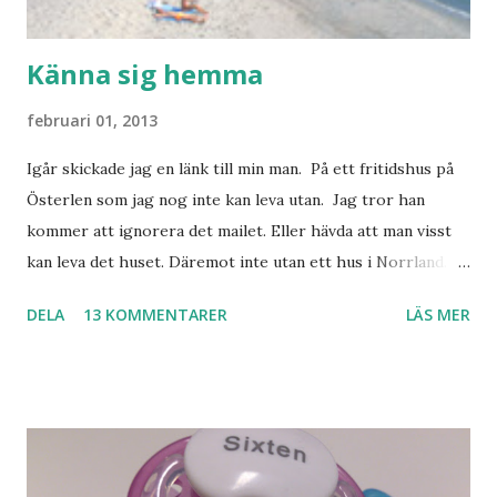
Känna sig hemma
februari 01, 2013
Igår skickade jag en länk till min man. På ett fritidshus på
Österlen som jag nog inte kan leva utan. Jag tror han
kommer att ignorera det mailet. Eller hävda att man visst
kan leva det huset. Däremot inte utan ett hus i Norrland.
Som vi tydligen bara måste ha. Trots att det knappt
DELA
13 KOMMENTARER
LÄS MER
används. Min man samlar på hus. Bara inte såna hus som
jag vill ha. Men tänk, långa sandstränder, underbar småstad
och människor med ljuvlig dialekt. Tror jag skulle känna
mig hemma. Och drömma, det bör man göra! bilderna är
lånade från www.ystad.se