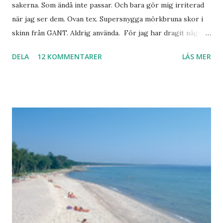
sakerna. Som ändå inte passar. Och bara gör mig irriterad
när jag ser dem. Ovan tex. Supersnygga mörkbruna skor i
skinn från GANT. Aldrig använda. För jag har dragit någon
led i foten som gör att jag inte kan ha dem. Trots de var så
DELA
12 KOMMENTARER
LÄS MER
sköna. Stilrena. Snygga. Jag har sorterat ut klänningar som
inte passar. Byxor. Blusar. Osv osv. Lite försöker jag sälja.
Balklänningar. Skorna ovan. Något ni behöver? Vad jag ska
ha i min garderob istället? Jo jag ska till Barcelona nästa
vecka. Så jag tänker. Att det nog löser sig. Några tips på
Barcelona? Restauranger. Shoppingställen. Most-do:s.
Rester med några tjejkompisar. Ska bli underbart. Men det
behöver jag nog inte säga.