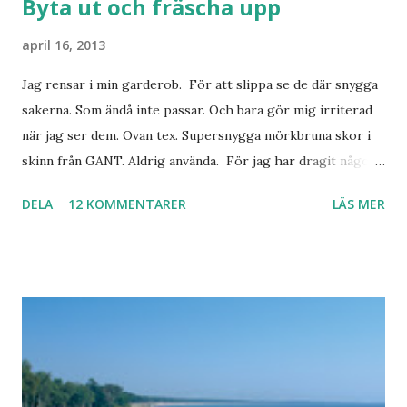
Byta ut och fräscha upp
april 16, 2013
Jag rensar i min garderob. För att slippa se de där snygga
sakerna. Som ändå inte passar. Och bara gör mig irriterad
när jag ser dem. Ovan tex. Supersnygga mörkbruna skor i
skinn från GANT. Aldrig använda. För jag har dragit någon
led i foten som gör att jag inte kan ha dem. Trots de var så
DELA
12 KOMMENTARER
LÄS MER
sköna. Stilrena. Snygga. Jag har sorterat ut klänningar som
inte passar. Byxor. Blusar. Osv osv. Lite försöker jag sälja.
Balklänningar. Skorna ovan. Något ni behöver? Vad jag ska
ha i min garderob istället? Jo jag ska till Barcelona nästa
vecka. Så jag tänker. Att det nog löser sig. Några tips på
Barcelona? Restauranger. Shoppingställen. Most-do:s.
Rester med några tjejkompisar. Ska bli underbart. Men det
behöver jag nog inte säga.