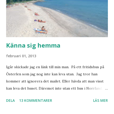
Känna sig hemma
februari 01, 2013
Igår skickade jag en länk till min man. På ett fritidshus på
Österlen som jag nog inte kan leva utan. Jag tror han
kommer att ignorera det mailet. Eller hävda att man visst
kan leva det huset. Däremot inte utan ett hus i Norrland.
Som vi tydligen bara måste ha. Trots att det knappt
DELA
13 KOMMENTARER
LÄS MER
används. Min man samlar på hus. Bara inte såna hus som
jag vill ha. Men tänk, långa sandstränder, underbar småstad