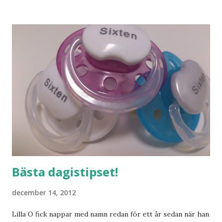
och människor med ljuvlig dialekt. Tror jag skulle känna
mig hemma. Och drömma, det bör man göra! bilderna är
lånade från www.ystad.se
Bästa dagistipset!
december 14, 2012
Lilla O fick nappar med namn redan för ett år sedan när han