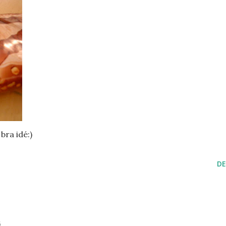
bra idé:)
DE
6