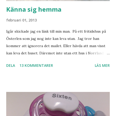
Känna sig hemma
februari 01, 2013
Igår skickade jag en länk till min man. På ett fritidshus på
Österlen som jag nog inte kan leva utan. Jag tror han
kommer att ignorera det mailet. Eller hävda att man visst
kan leva det huset. Däremot inte utan ett hus i Norrland.
Som vi tydligen bara måste ha. Trots att det knappt
DELA
13 KOMMENTARER
LÄS MER
används. Min man samlar på hus. Bara inte såna hus som
jag vill ha. Men tänk, långa sandstränder, underbar småstad
och människor med ljuvlig dialekt. Tror jag skulle känna
mig hemma. Och drömma, det bör man göra! bilderna är
lånade från www.ystad.se