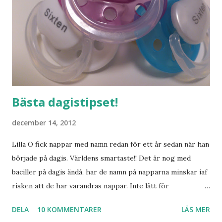
Bästa dagistipset!
december 14, 2012
Lilla O fick nappar med namn redan för ett år sedan när han
började på dagis. Världens smartaste!! Det är nog med
baciller på dagis ändå, har de namn på napparna minskar iaf
risken att de har varandras nappar. Inte lätt för
pedagogerna att hålla koll på vilken napp som är vems
DELA
10 KOMMENTARER
LÄS MER
annars. Nu ska ju inte Lilla S börja dagis riktigt än, men det