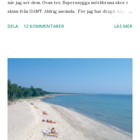
när jag ser dem. Ovan tex. Supersnygga mörkbruna skor i
skinn från GANT. Aldrig använda. För jag har dragit någon
led i foten som gör att jag inte kan ha dem. Trots de var så
DELA
12 KOMMENTARER
LÄS MER
sköna. Stilrena. Snygga. Jag har sorterat ut klänningar som
inte passar. Byxor. Blusar. Osv osv. Lite försöker jag sälja.
Balklänningar. Skorna ovan. Något ni behöver? Vad jag ska
ha i min garderob istället? Jo jag ska till Barcelona nästa
vecka. Så jag tänker. Att det nog löser sig. Några tips på
Barcelona? Restauranger. Shoppingställen. Most-do:s.
Rester med några tjejkompisar. Ska bli underbart. Men det
behöver jag nog inte säga.