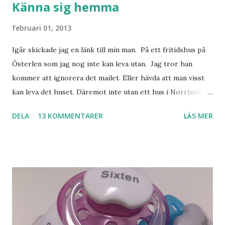
Känna sig hemma
februari 01, 2013
Igår skickade jag en länk till min man. På ett fritidshus på
Österlen som jag nog inte kan leva utan. Jag tror han
kommer att ignorera det mailet. Eller hävda att man visst
kan leva det huset. Däremot inte utan ett hus i Norrland.
Som vi tydligen bara måste ha. Trots att det knappt
DELA
13 KOMMENTARER
LÄS MER
används. Min man samlar på hus. Bara inte såna hus som
jag vill ha. Men tänk, långa sandstränder, underbar småstad
och människor med ljuvlig dialekt. Tror jag skulle känna
mig hemma. Och drömma, det bör man göra! bilderna är
lånade från www.ystad.se