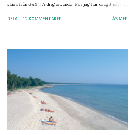
skinn från GANT. Aldrig använda. För jag har dragit någon
led i foten som gör att jag inte kan ha dem. Trots de var så
DELA
12 KOMMENTARER
LÄS MER
sköna. Stilrena. Snygga. Jag har sorterat ut klänningar som
inte passar. Byxor. Blusar. Osv osv. Lite försöker jag sälja.
Balklänningar. Skorna ovan. Något ni behöver? Vad jag ska
ha i min garderob istället? Jo jag ska till Barcelona nästa
vecka. Så jag tänker. Att det nog löser sig. Några tips på
Barcelona? Restauranger. Shoppingställen. Most-do:s.
Rester med några tjejkompisar. Ska bli underbart. Men det
behöver jag nog inte säga.