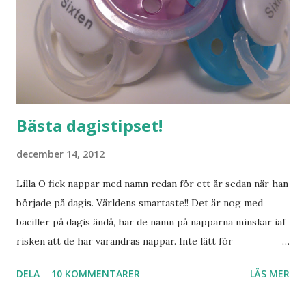
Bästa dagistipset!
december 14, 2012
Lilla O fick nappar med namn redan för ett år sedan när han
började på dagis. Världens smartaste!! Det är nog med
baciller på dagis ändå, har de namn på napparna minskar iaf
risken att de har varandras nappar. Inte lätt för
pedagogerna att hålla koll på vilken napp som är vems
DELA
10 KOMMENTARER
LÄS MER
annars. Nu ska ju inte Lilla S börja dagis riktigt än, men det
kändes lika bra att använda napp med namn nu med.