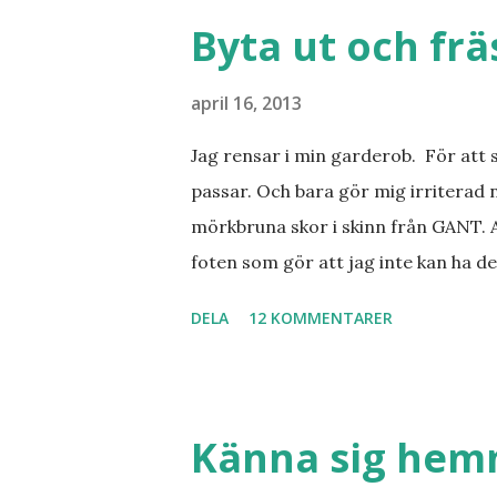
Byta ut och fr
april 16, 2013
Jag rensar i min garderob. För att 
passar. Och bara gör mig irriterad 
mörkbruna skor i skinn från GANT. A
foten som gör att jag inte kan ha de
sorterat ut klänningar som inte passa
DELA
12 KOMMENTARER
Balklänningar. Skorna ovan. Något ni
Jo jag ska till Barcelona nästa vecka
Barcelona? Restauranger. Shopping
tjejkompisar. Ska bli underbart. Me
Känna sig he