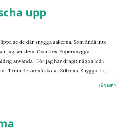
äscha upp
slippa se de där snygga sakerna. Som ändå inte
när jag ser dem. Ovan tex. Supersnygga
ldrig använda. För jag har dragit någon led i
m. Trots de var så sköna. Stilrena. Snygga. Jag har
r. Byxor. Blusar. Osv osv. Lite försöker jag sälja.
LÄS MER
 behöver? Vad jag ska ha i min garderob istället?
. Så jag tänker. Att det nog löser sig. Några tips på
ställen. Most-do:s. Rester med några
n det behöver jag nog inte säga.
mma