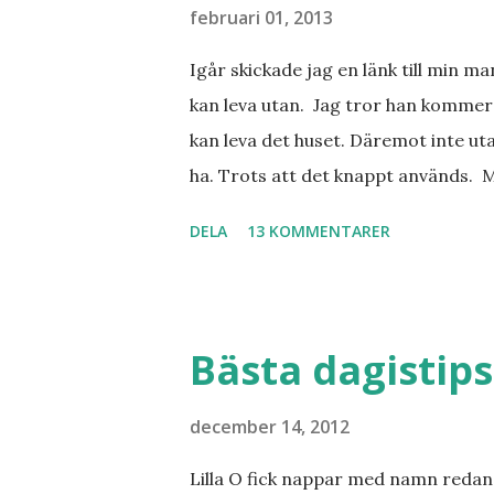
februari 01, 2013
Igår skickade jag en länk till min m
kan leva utan. Jag tror han kommer 
kan leva det huset. Däremot inte uta
ha. Trots att det knappt används. 
vill ha. Men tänk, långa sandstränd
DELA
13 KOMMENTARER
dialekt. Tror jag skulle känna mig
lånade från www.ystad.se
Bästa dagistips
december 14, 2012
Lilla O fick nappar med namn redan 