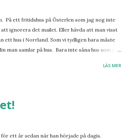
an. På ett fritidshus på Österlen som jag nog inte
att ignorera det mailet. Eller hävda att man visst
n ett hus i Norrland. Som vi tydligen bara måste
Min man samlar på hus. Bara inte såna hus som jag
er, underbar småstad och människor med ljuvlig
LÄS MER
 hemma. Och drömma, det bör man göra! bilderna är
et!
för ett år sedan när han började på dagis.