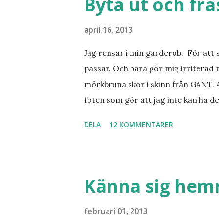
Byta ut och fr
april 16, 2013
Jag rensar i min garderob. För att 
passar. Och bara gör mig irriterad 
mörkbruna skor i skinn från GANT. A
foten som gör att jag inte kan ha de
sorterat ut klänningar som inte passa
DELA
12 KOMMENTARER
Balklänningar. Skorna ovan. Något ni
Jo jag ska till Barcelona nästa vecka
Barcelona? Restauranger. Shopping
tjejkompisar. Ska bli underbart. Me
Känna sig he
februari 01, 2013