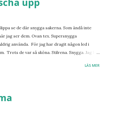
äscha upp
slippa se de där snygga sakerna. Som ändå inte
när jag ser dem. Ovan tex. Supersnygga
ldrig använda. För jag har dragit någon led i
m. Trots de var så sköna. Stilrena. Snygga. Jag har
r. Byxor. Blusar. Osv osv. Lite försöker jag sälja.
LÄS MER
 behöver? Vad jag ska ha i min garderob istället?
. Så jag tänker. Att det nog löser sig. Några tips på
ställen. Most-do:s. Rester med några
n det behöver jag nog inte säga.
mma