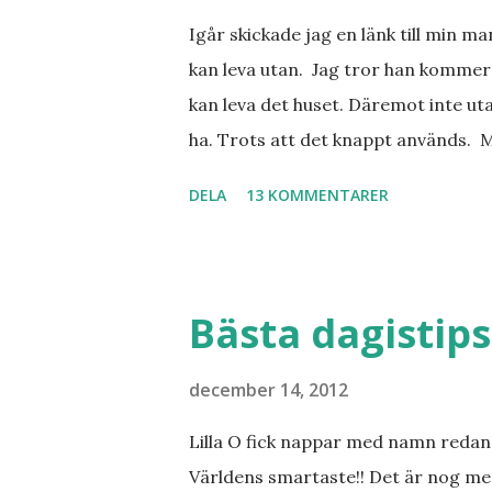
Igår skickade jag en länk till min m
kan leva utan. Jag tror han kommer 
kan leva det huset. Däremot inte uta
ha. Trots att det knappt används. 
vill ha. Men tänk, långa sandstränd
DELA
13 KOMMENTARER
dialekt. Tror jag skulle känna mig
lånade från www.ystad.se
Bästa dagistips
december 14, 2012
Lilla O fick nappar med namn redan 
Världens smartaste!! Det är nog me