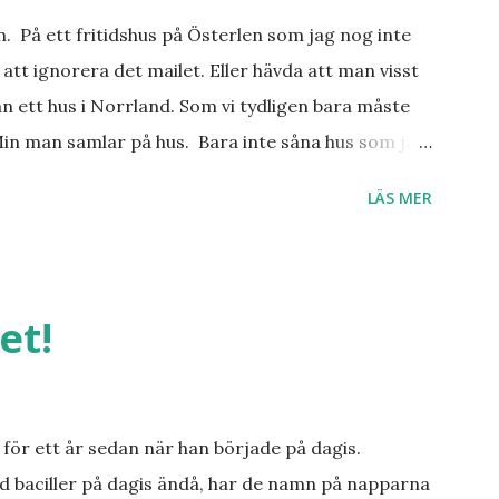
an. På ett fritidshus på Österlen som jag nog inte
att ignorera det mailet. Eller hävda att man visst
n ett hus i Norrland. Som vi tydligen bara måste
Min man samlar på hus. Bara inte såna hus som jag
er, underbar småstad och människor med ljuvlig
LÄS MER
 hemma. Och drömma, det bör man göra! bilderna är
et!
för ett år sedan när han började på dagis.
d baciller på dagis ändå, har de namn på napparna