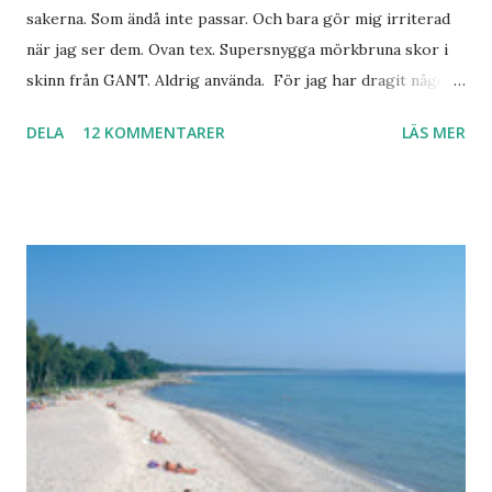
sakerna. Som ändå inte passar. Och bara gör mig irriterad
när jag ser dem. Ovan tex. Supersnygga mörkbruna skor i
skinn från GANT. Aldrig använda. För jag har dragit någon
led i foten som gör att jag inte kan ha dem. Trots de var så
DELA
12 KOMMENTARER
LÄS MER
sköna. Stilrena. Snygga. Jag har sorterat ut klänningar som
inte passar. Byxor. Blusar. Osv osv. Lite försöker jag sälja.
Balklänningar. Skorna ovan. Något ni behöver? Vad jag ska
ha i min garderob istället? Jo jag ska till Barcelona nästa
vecka. Så jag tänker. Att det nog löser sig. Några tips på
Barcelona? Restauranger. Shoppingställen. Most-do:s.
Rester med några tjejkompisar. Ska bli underbart. Men det
behöver jag nog inte säga.