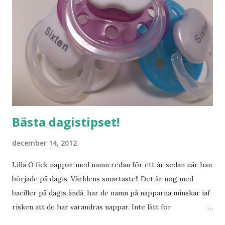
Bästa dagistipset!
december 14, 2012
Lilla O fick nappar med namn redan för ett år sedan när han
började på dagis. Världens smartaste!! Det är nog med
baciller på dagis ändå, har de namn på napparna minskar iaf
risken att de har varandras nappar. Inte lätt för
pedagogerna att hålla koll på vilken napp som är vems