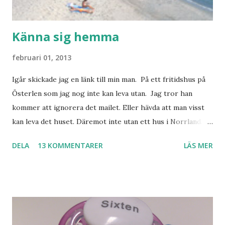
Känna sig hemma
februari 01, 2013
Igår skickade jag en länk till min man. På ett fritidshus på
Österlen som jag nog inte kan leva utan. Jag tror han
kommer att ignorera det mailet. Eller hävda att man visst
kan leva det huset. Däremot inte utan ett hus i Norrland.
Som vi tydligen bara måste ha. Trots att det knappt
DELA
13 KOMMENTARER
LÄS MER
används. Min man samlar på hus. Bara inte såna hus som
jag vill ha. Men tänk, långa sandstränder, underbar småstad
och människor med ljuvlig dialekt. Tror jag skulle känna
mig hemma. Och drömma, det bör man göra! bilderna är
lånade från www.ystad.se