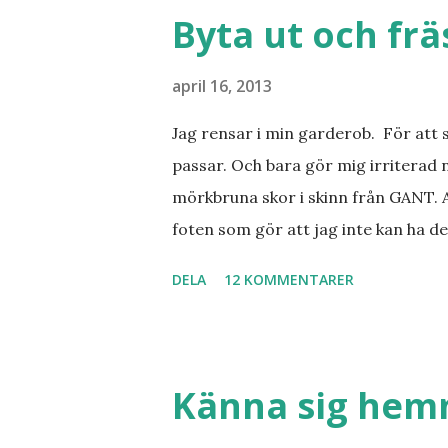
Byta ut och fr
april 16, 2013
Jag rensar i min garderob. För att 
passar. Och bara gör mig irriterad 
mörkbruna skor i skinn från GANT. A
foten som gör att jag inte kan ha de
sorterat ut klänningar som inte passa
DELA
12 KOMMENTARER
Balklänningar. Skorna ovan. Något ni
Jo jag ska till Barcelona nästa vecka
Barcelona? Restauranger. Shopping
tjejkompisar. Ska bli underbart. Me
Känna sig he