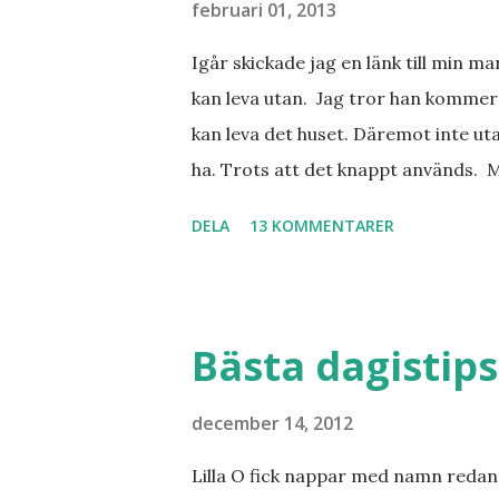
februari 01, 2013
Igår skickade jag en länk till min m
kan leva utan. Jag tror han kommer 
kan leva det huset. Däremot inte uta
ha. Trots att det knappt används. 
vill ha. Men tänk, långa sandstränd
DELA
13 KOMMENTARER
dialekt. Tror jag skulle känna mig
lånade från www.ystad.se
Bästa dagistips
december 14, 2012
Lilla O fick nappar med namn redan 