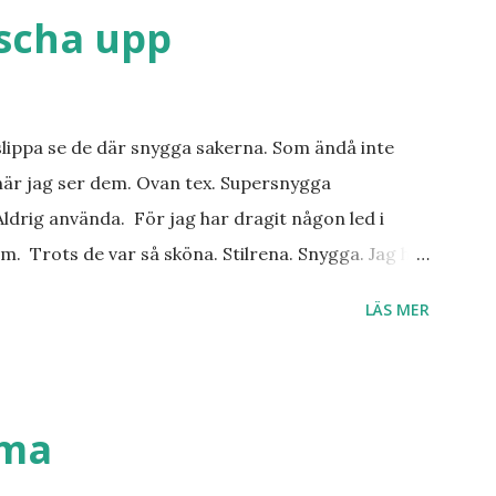
äscha upp
slippa se de där snygga sakerna. Som ändå inte
när jag ser dem. Ovan tex. Supersnygga
ldrig använda. För jag har dragit någon led i
m. Trots de var så sköna. Stilrena. Snygga. Jag har
r. Byxor. Blusar. Osv osv. Lite försöker jag sälja.
LÄS MER
 behöver? Vad jag ska ha i min garderob istället?
. Så jag tänker. Att det nog löser sig. Några tips på
ställen. Most-do:s. Rester med några
n det behöver jag nog inte säga.
mma