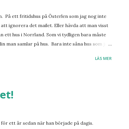
an. På ett fritidshus på Österlen som jag nog inte
att ignorera det mailet. Eller hävda att man visst
n ett hus i Norrland. Som vi tydligen bara måste
Min man samlar på hus. Bara inte såna hus som jag
er, underbar småstad och människor med ljuvlig
LÄS MER
 hemma. Och drömma, det bör man göra! bilderna är
et!
för ett år sedan när han började på dagis.