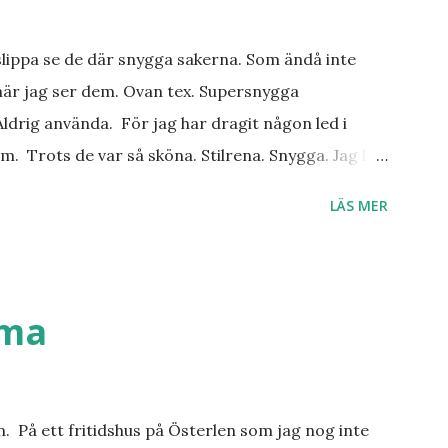
slippa se de där snygga sakerna. Som ändå inte
när jag ser dem. Ovan tex. Supersnygga
ldrig använda. För jag har dragit någon led i
m. Trots de var så sköna. Stilrena. Snygga. Jag har
r. Byxor. Blusar. Osv osv. Lite försöker jag sälja.
LÄS MER
 behöver? Vad jag ska ha i min garderob istället?
. Så jag tänker. Att det nog löser sig. Några tips på
ställen. Most-do:s. Rester med några
n det behöver jag nog inte säga.
mma
an. På ett fritidshus på Österlen som jag nog inte