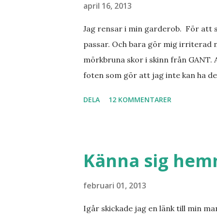
april 16, 2013
Jag rensar i min garderob. För att 
passar. Och bara gör mig irriterad 
mörkbruna skor i skinn från GANT. A
foten som gör att jag inte kan ha de
sorterat ut klänningar som inte passa
DELA
12 KOMMENTARER
Balklänningar. Skorna ovan. Något ni
Jo jag ska till Barcelona nästa vecka
Barcelona? Restauranger. Shopping
tjejkompisar. Ska bli underbart. Me
Känna sig he
februari 01, 2013
Igår skickade jag en länk till min m