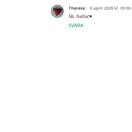
Therese
9 april 2009 kl. 09:09
Åh, finfin!♥
SVARA
S
k
i