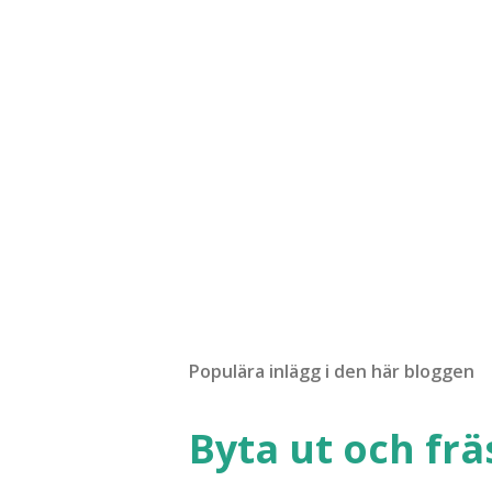
c
k
a
e
n
k
o
m
m
e
n
t
a
r
Populära inlägg i den här bloggen
Byta ut och fr