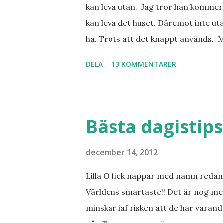
kan leva utan. Jag tror han kommer 
kan leva det huset. Däremot inte uta
ha. Trots att det knappt används. 
vill ha. Men tänk, långa sandstränd
DELA
13 KOMMENTARER
dialekt. Tror jag skulle känna mig
lånade från www.ystad.se
Bästa dagistips
december 14, 2012
Lilla O fick nappar med namn redan 
Världens smartaste!! Det är nog me
minskar iaf risken att de har varand