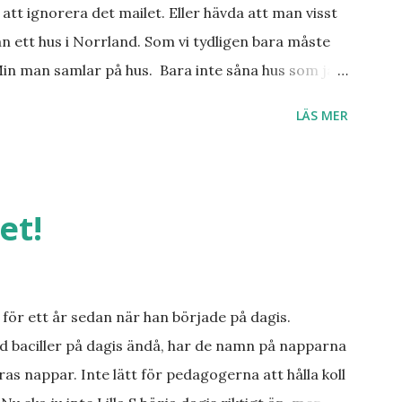
att ignorera det mailet. Eller hävda att man visst
n ett hus i Norrland. Som vi tydligen bara måste
Min man samlar på hus. Bara inte såna hus som jag
er, underbar småstad och människor med ljuvlig
LÄS MER
 hemma. Och drömma, det bör man göra! bilderna är
et!
för ett år sedan när han började på dagis.
d baciller på dagis ändå, har de namn på napparna
ras nappar. Inte lätt för pedagogerna att hålla koll