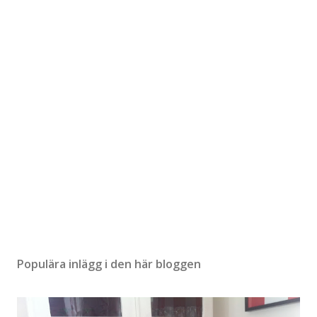
S
k
i
c
k
a
e
n
k
o
m
m
e
n
t
a
r
Populära inlägg i den här bloggen