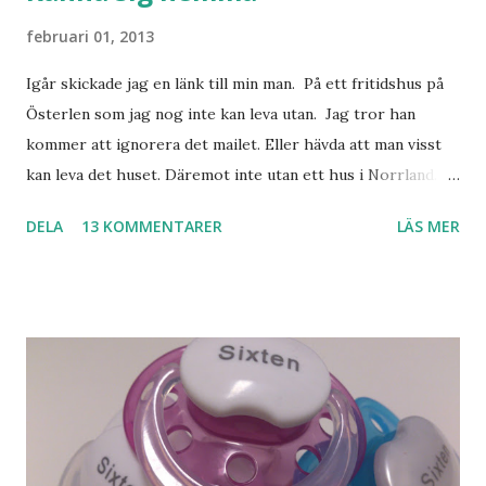
februari 01, 2013
Igår skickade jag en länk till min man. På ett fritidshus på
Österlen som jag nog inte kan leva utan. Jag tror han
kommer att ignorera det mailet. Eller hävda att man visst
kan leva det huset. Däremot inte utan ett hus i Norrland.
Som vi tydligen bara måste ha. Trots att det knappt
DELA
13 KOMMENTARER
LÄS MER
används. Min man samlar på hus. Bara inte såna hus som
jag vill ha. Men tänk, långa sandstränder, underbar småstad
och människor med ljuvlig dialekt. Tror jag skulle känna
mig hemma. Och drömma, det bör man göra! bilderna är
lånade från www.ystad.se