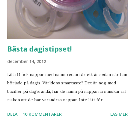
Bästa dagistipset!
december 14, 2012
Lilla O fick nappar med namn redan för ett år sedan när han
började på dagis. Världens smartaste!! Det är nog med
baciller på dagis ändå, har de namn på napparna minskar iaf
risken att de har varandras nappar. Inte lätt för
pedagogerna att hålla koll på vilken napp som är vems
DELA
10 KOMMENTARER
LÄS MER
annars. Nu ska ju inte Lilla S börja dagis riktigt än, men det
kändes lika bra att använda napp med namn nu med.
Beställde ett gäng från sundanappar.se som hade snabb