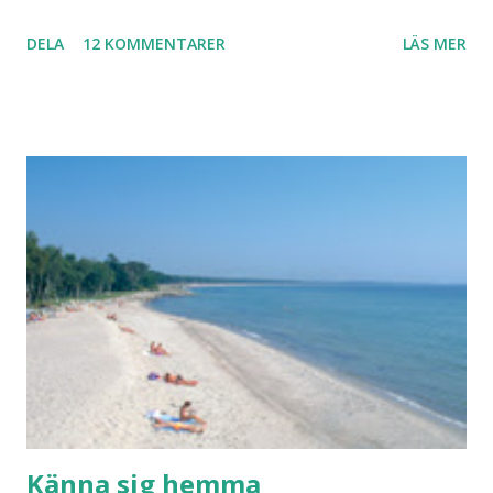
led i foten som gör att jag inte kan ha dem. Trots de var så
DELA
12 KOMMENTARER
LÄS MER
sköna. Stilrena. Snygga. Jag har sorterat ut klänningar som
inte passar. Byxor. Blusar. Osv osv. Lite försöker jag sälja.
Balklänningar. Skorna ovan. Något ni behöver? Vad jag ska
ha i min garderob istället? Jo jag ska till Barcelona nästa
vecka. Så jag tänker. Att det nog löser sig. Några tips på
Barcelona? Restauranger. Shoppingställen. Most-do:s.
Rester med några tjejkompisar. Ska bli underbart. Men det
behöver jag nog inte säga.
Känna sig hemma