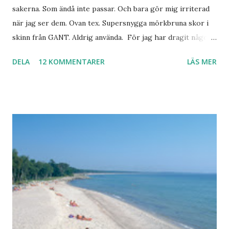
sakerna. Som ändå inte passar. Och bara gör mig irriterad
när jag ser dem. Ovan tex. Supersnygga mörkbruna skor i
skinn från GANT. Aldrig använda. För jag har dragit någon
led i foten som gör att jag inte kan ha dem. Trots de var så
DELA
12 KOMMENTARER
LÄS MER
sköna. Stilrena. Snygga. Jag har sorterat ut klänningar som
inte passar. Byxor. Blusar. Osv osv. Lite försöker jag sälja.
Balklänningar. Skorna ovan. Något ni behöver? Vad jag ska
ha i min garderob istället? Jo jag ska till Barcelona nästa
vecka. Så jag tänker. Att det nog löser sig. Några tips på
Barcelona? Restauranger. Shoppingställen. Most-do:s.
Rester med några tjejkompisar. Ska bli underbart. Men det
behöver jag nog inte säga.