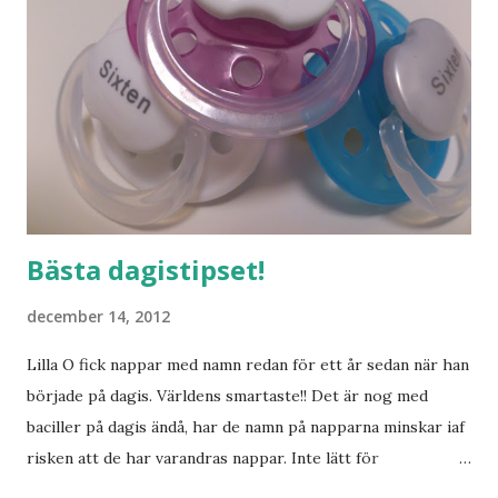
Bästa dagistipset!
december 14, 2012
Lilla O fick nappar med namn redan för ett år sedan när han
började på dagis. Världens smartaste!! Det är nog med
baciller på dagis ändå, har de namn på napparna minskar iaf
risken att de har varandras nappar. Inte lätt för
pedagogerna att hålla koll på vilken napp som är vems