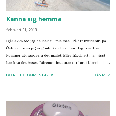
Känna sig hemma
februari 01, 2013
Igår skickade jag en länk till min man. På ett fritidshus på
Österlen som jag nog inte kan leva utan. Jag tror han
kommer att ignorera det mailet. Eller hävda att man visst
kan leva det huset. Däremot inte utan ett hus i Norrland.
Som vi tydligen bara måste ha. Trots att det knappt
DELA
13 KOMMENTARER
LÄS MER
används. Min man samlar på hus. Bara inte såna hus som
jag vill ha. Men tänk, långa sandstränder, underbar småstad
och människor med ljuvlig dialekt. Tror jag skulle känna
mig hemma. Och drömma, det bör man göra! bilderna är
lånade från www.ystad.se