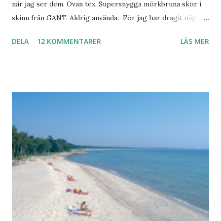
när jag ser dem. Ovan tex. Supersnygga mörkbruna skor i
skinn från GANT. Aldrig använda. För jag har dragit någon
led i foten som gör att jag inte kan ha dem. Trots de var så
DELA
12 KOMMENTARER
LÄS MER
sköna. Stilrena. Snygga. Jag har sorterat ut klänningar som
inte passar. Byxor. Blusar. Osv osv. Lite försöker jag sälja.
Balklänningar. Skorna ovan. Något ni behöver? Vad jag ska
ha i min garderob istället? Jo jag ska till Barcelona nästa
vecka. Så jag tänker. Att det nog löser sig. Några tips på
Barcelona? Restauranger. Shoppingställen. Most-do:s.
Rester med några tjejkompisar. Ska bli underbart. Men det
behöver jag nog inte säga.