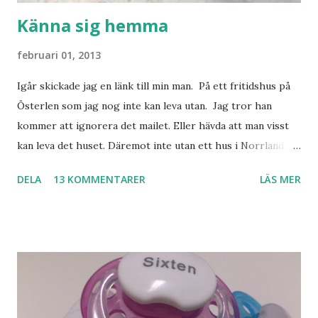
Känna sig hemma
februari 01, 2013
Igår skickade jag en länk till min man. På ett fritidshus på
Österlen som jag nog inte kan leva utan. Jag tror han
kommer att ignorera det mailet. Eller hävda att man visst
kan leva det huset. Däremot inte utan ett hus i Norrland.
Som vi tydligen bara måste ha. Trots att det knappt
DELA
13 KOMMENTARER
LÄS MER
används. Min man samlar på hus. Bara inte såna hus som
jag vill ha. Men tänk, långa sandstränder, underbar småstad
och människor med ljuvlig dialekt. Tror jag skulle känna
mig hemma. Och drömma, det bör man göra! bilderna är
lånade från www.ystad.se