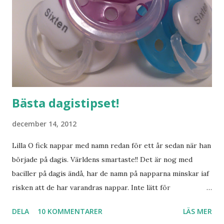
Bästa dagistipset!
december 14, 2012
Lilla O fick nappar med namn redan för ett år sedan när han
började på dagis. Världens smartaste!! Det är nog med
baciller på dagis ändå, har de namn på napparna minskar iaf
risken att de har varandras nappar. Inte lätt för
pedagogerna att hålla koll på vilken napp som är vems
DELA
10 KOMMENTARER
LÄS MER
annars. Nu ska ju inte Lilla S börja dagis riktigt än, men det